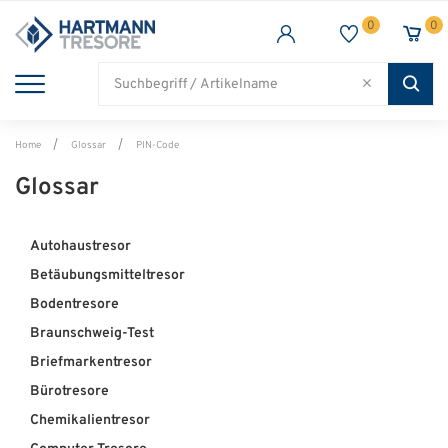
0
0
TRESORE
WAFFENSCHRANK
FEUERSCHUTZ
BRANCHEN
Alle Artikel
Alle Artikel
Alle Artikel
Alle Artikel
Home
Glossar
PIN-Code
Glossar
Autohaustresor
Betäubungsmitteltresor
Bodentresore
Braunschweig-Test
Briefmarkentresor
Bürotresore
Chemikalientresor