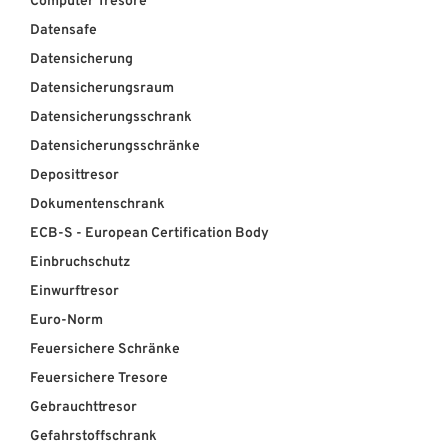
Computer Tresore
Datensafe
ÜBER UNS
Datensicherung
Über uns
Datensicherungsraum
Datensicherungsschrank
Filialen
Datensicherungsschränke
Messen & Events
Deposittresor
Dokumentenschrank
Presse
ECB-S - European Certification Body
Qualitätspolitik
Einbruchschutz
Karriere
Einwurftresor
Euro-Norm
Unternehmen
Feuersichere Schränke
Partner
Feuersichere Tresore
Geschichte
Gebrauchttresor
Gefahrstoffschrank