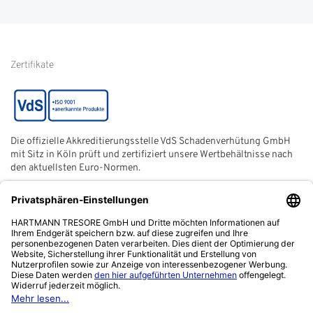
Glossar
Informationen zur Echtheit
von Kundenbewertungen
Hinweise zur
Batterieentsorgung
Zertifikate
Die offizielle Akkreditierungsstelle VdS Schadenverhütung GmbH
mit Sitz in Köln prüft und zertifiziert unsere Wertbehältnisse nach
den aktuellsten Euro-Normen.
Der ECB (European Certification Body) ist eine neutrale und
unabhängige Zertifizierungsstelle der European Security
Systems Association e. V. (ESSA) mit Sitz in Frankfurt am Main.