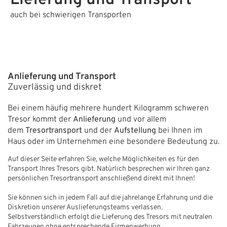
Lieferung und Transport
auch bei schwierigen Transporten
ÜBER UNS
Über uns
Filialen
Anlieferung und Transport
Messen & Events
Zuverlässig und diskret
Presse
Bei einem häufig mehrere hundert Kilogramm schweren
Tresor kommt der
Anlieferung
und vor allem
Qualitätspolitik
dem
Tresortransport
und der
Aufstellung
bei Ihnen im
Haus oder im Unternehmen eine besondere Bedeutung zu.
Karriere
Auf dieser Seite erfahren Sie, welche Möglichkeiten es für den
Unternehmen
Transport Ihres Tresors gibt. Natürlich besprechen wir Ihren ganz
persönlichen Tresortransport anschließend direkt mit Ihnen!
Partner
Sie können sich in jedem Fall auf die jahrelange Erfahrung und die
Geschichte
Diskretion unserer Auslieferungsteams verlassen.
Selbstverständlich erfolgt die Lieferung des Tresors mit neutralen
Fahrzeugen ohne entsprechende Firmenwerbung.