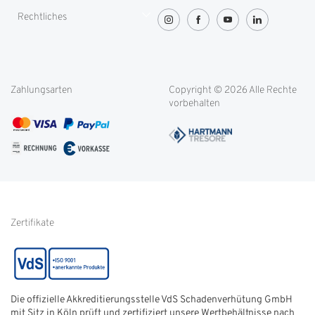
Partnerproramm
Zahlung
Rechtliches
Greenity
Lieferung und Transport
OVG-Urteil
Rücksendung
Widerrufsbelehrung
Blog
Filialen
Datenschutz
Weitere Themen
Zahlungsarten
Copyright © 2026 Alle Rechte
Kontakt
Cookie-Einstellungen
vorbehalten
Service international
AGB
FAQ
Impressum
Glossar
Informationen zur Echtheit
von Kundenbewertungen
Hinweise zur
Batterieentsorgung
Zertifikate
Die offizielle Akkreditierungsstelle VdS Schadenverhütung GmbH
mit Sitz in Köln prüft und zertifiziert unsere Wertbehältnisse nach