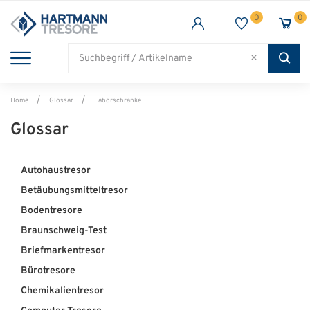
0
0
TRESORE
WAFFENSCHRANK
FEUERSCHUTZ
BRANCHEN
Alle Artikel
Alle Artikel
Alle Artikel
Alle Artikel
Home
Glossar
Laborschränke
Glossar
Autohaustresor
Betäubungsmitteltresor
Bodentresore
Braunschweig-Test
Briefmarkentresor
Bürotresore
Chemikalientresor