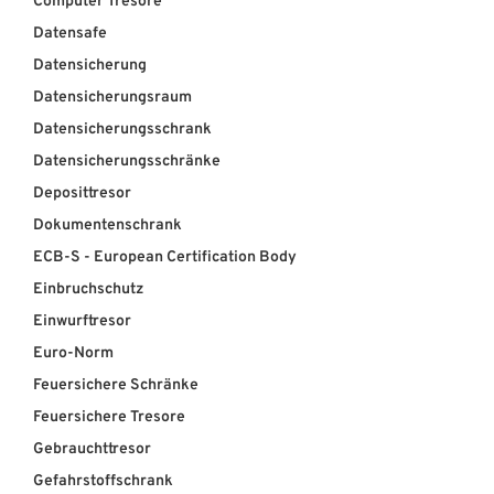
Computer Tresore
Datensafe
ÜBER UNS
Datensicherung
Über uns
Datensicherungsraum
Datensicherungsschrank
Filialen
Datensicherungsschränke
Messen & Events
Deposittresor
Dokumentenschrank
Presse
ECB-S - European Certification Body
Qualitätspolitik
Einbruchschutz
Karriere
Einwurftresor
Euro-Norm
Unternehmen
Feuersichere Schränke
Partner
Feuersichere Tresore
Geschichte
Gebrauchttresor
Gefahrstoffschrank