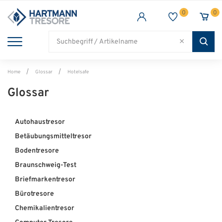
0
0
TRESORE
WAFFENSCHRANK
FEUERSCHUTZ
BRANCHEN
Alle Artikel
Alle Artikel
Alle Artikel
Alle Artikel
Home
Glossar
Hotelsafe
Glossar
Autohaustresor
Betäubungsmitteltresor
Bodentresore
Braunschweig-Test
Briefmarkentresor
Bürotresore
Chemikalientresor