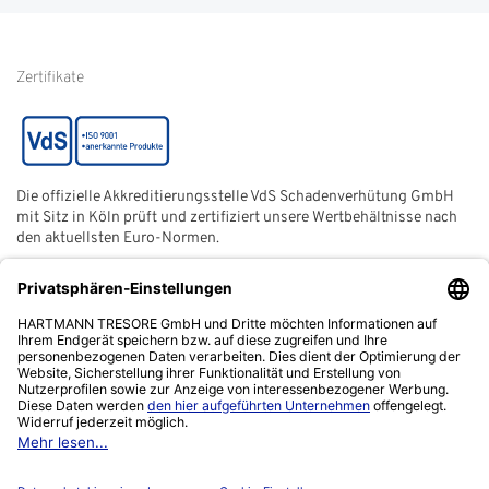
von Kundenbewertungen
Hinweise zur
Batterieentsorgung
Zertifikate
Die offizielle Akkreditierungsstelle VdS Schadenverhütung GmbH
mit Sitz in Köln prüft und zertifiziert unsere Wertbehältnisse nach
den aktuellsten Euro-Normen.
Der ECB (European Certification Body) ist eine neutrale und
unabhängige Zertifizierungsstelle der European Security
Systems Association e. V. (ESSA) mit Sitz in Frankfurt am Main.