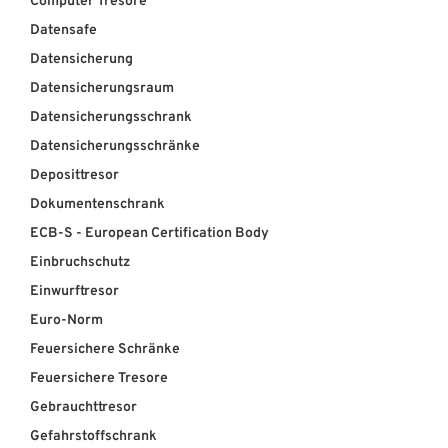
Computer Tresore
Datensafe
ÜBER UNS
Datensicherung
Über uns
Datensicherungsraum
Datensicherungsschrank
Filialen
Datensicherungsschränke
Messen & Events
Deposittresor
Dokumentenschrank
Presse
ECB-S - European Certification Body
Qualitätspolitik
Einbruchschutz
Karriere
Einwurftresor
Euro-Norm
Unternehmen
Feuersichere Schränke
Partner
Feuersichere Tresore
Geschichte
Gebrauchttresor
Gefahrstoffschrank