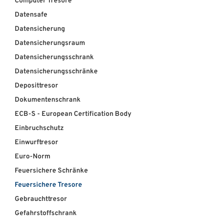
Computer Tresore
Datensafe
ÜBER UNS
Datensicherung
Über uns
Datensicherungsraum
Datensicherungsschrank
Filialen
Datensicherungsschränke
Messen & Events
Deposittresor
Dokumentenschrank
Presse
ECB-S - European Certification Body
Qualitätspolitik
Einbruchschutz
Karriere
Einwurftresor
Euro-Norm
Unternehmen
Feuersichere Schränke
Partner
Feuersichere Tresore
Geschichte
Gebrauchttresor
Gefahrstoffschrank