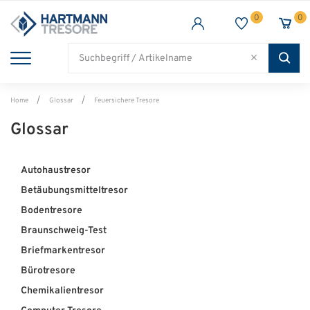
0
0
TRESORE
WAFFENSCHRANK
FEUERSCHUTZ
BRANCHEN
Alle Artikel
Alle Artikel
Alle Artikel
Alle Artikel
Home
Glossar
Feuersichere Tresore
Glossar
Autohaustresor
Betäubungsmitteltresor
Bodentresore
Braunschweig-Test
Briefmarkentresor
Bürotresore
Chemikalientresor