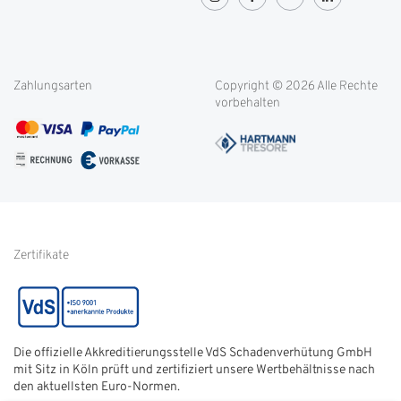
Greenity
Lieferung und Transport
OVG-Urteil
Rücksendung
Widerrufsbelehrung
Blog
Filialen
Datenschutz
Weitere Themen
Zahlungsarten
Copyright © 2026 Alle Rechte
Kontakt
Cookie-Einstellungen
vorbehalten
Service international
AGB
FAQ
Impressum
Glossar
Informationen zur Echtheit
von Kundenbewertungen
Hinweise zur
Batterieentsorgung
Zertifikate
Die offizielle Akkreditierungsstelle VdS Schadenverhütung GmbH
mit Sitz in Köln prüft und zertifiziert unsere Wertbehältnisse nach
den aktuellsten Euro-Normen.