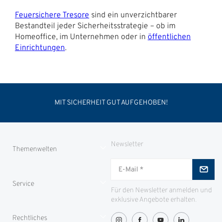
Feuersichere Tresore
sind ein unverzichtbarer
Bestandteil jeder Sicherheitsstrategie – ob im
Homeoffice, im Unternehmen oder in
öffentlichen
Einrichtungen
.
MIT SICHERHEIT GUT AUFGEHOBEN!
Newsletter
Themenwelten
Jungjäger
Service
ID-Safes
Für den Newsletter anmelden und
exklusive Angebote erhalten.
Partnerproramm
Zahlung
Rechtliches