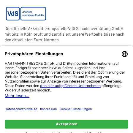
Die offizielle Akkreditierungsstelle VdS Schadenverhütung GmbH
mit Sitz in Köln prüft und zertifiziert unsere Wertbehältnisse nach
den aktuellsten Euro-Normen.
Der ECB (European Certification Body) ist eine neutrale und
unabhängige Zertifizierungsstelle der European Security
Systems Association e. V. (ESSA) mit Sitz in Frankfurt am Main.
Das Netzwerk "Zuhause sicher" ist ein gemeinnütziger Verein,
von der Polizei ins Leben gerufen, um sich für die Verbesserung
der Kriminalprävention einzusetzen.
Kontakt