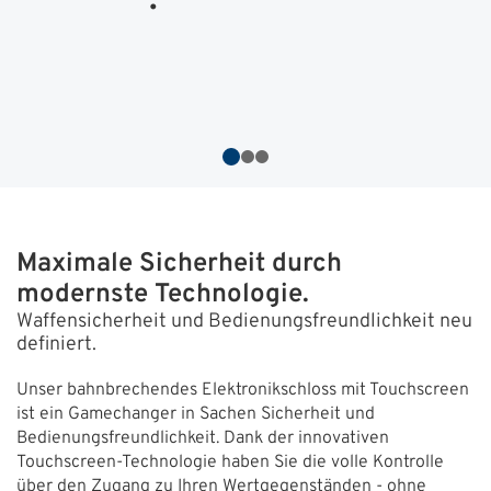
.
ÜBER UNS
Über uns
Filialen
Messen & Events
Presse
Maximale Sicherheit durch
Qualitätspolitik
modernste Technologie.
Karriere
Waffensicherheit und Bedienungsfreundlichkeit neu
definiert.
Unternehmen
Unser bahnbrechendes Elektronikschloss mit Touchscreen
Partner
ist ein Gamechanger in Sachen Sicherheit und
Bedienungsfreundlichkeit. Dank der innovativen
Geschichte
Touchscreen-Technologie haben Sie die volle Kontrolle
über den Zugang zu Ihren Wertgegenständen - ohne