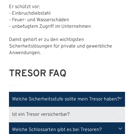
Er schützt vor:
- Einbruchdiebstahl
- Feuer- und Wasserschäden
- unbefugtem Zugriff im Unternehmen
Damit gehört er zu den wichtigsten
Sicherheitslösungen für private und gewerbliche
Anwendungen.
TRESOR FAQ
Welche Sicherheitsstufe sollte mein Tresor haben?
Ist ein Tresor versicherbar?
Die passende Sicherheitsstufe richtet sich
nach dem Wert und der Art Ihrer Inhalte.
In
Ja, viele Tresore sind je nach Sicherheitsklasse
Welche Schlossarten gibt es bei Tresoren?
gewerblichen Bereichen oder bei höheren