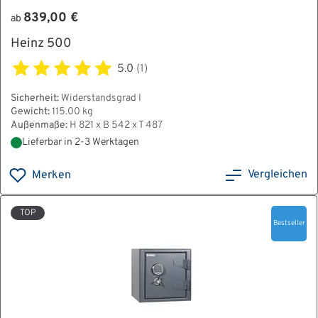
839,00 €
ab
Heinz 500
5.0
(1)
Sicherheit:
Widerstandsgrad I
Gewicht:
115.00 kg
Außenmaße:
H 821 x B 542 x T 487
Lieferbar in 2-3 Werktagen
Vergleichen
Merken
TOP
Bestseller