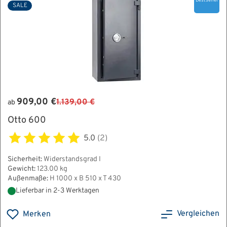
Bestseller
SALE
909,00 €
1.139,00 €
ab
Otto 600
5.0
(2)
Sicherheit:
Widerstandsgrad I
Gewicht:
123.00 kg
Außenmaße:
H 1000 x B 510 x T 430
Lieferbar in 2-3 Werktagen
Vergleichen
Merken