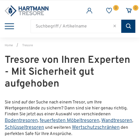
0
0
TRESORE
WAFFENSCHRANK
FEUERSCHUTZ
BRANCHEN
Alle Artikel
Alle Artikel
Alle Artikel
Alle Artikel
Home
Tresore
Tresore von Ihren Experten
- Mit Sicherheit gut
aufgehoben
Sie sind auf der Suche nach einem Tresor, um Ihre
Wertgegenstände zu sichern? Dann sind sie hier genau richtig.
Finden Sie jetzt aus einer Auswahl von verschiedenen
Bodentresoren
feuerfesten Möbeltresoren
Wandtresoren
,
,
,
Schlüsseltresoren
Wertschutzschränken
und weiteren
den
perfekten Safe für Ihre Ansprüche.