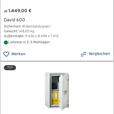
1.449,00 €
ab
David 600
Sicherheit:
Widerstandsgrad I
Gewicht:
148.00 kg
Außenmaße:
H 636 x B 496 x T 410
Lieferbar in 2-3 Werktagen
Vergleichen
Merken
TOP