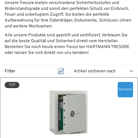
Unsere Tresore bieten verschiedene Sicherheitsstufen und
Widerstandsgrade und somit den perfekten Schutz vor Einbruch,
ÜBER UNS
Feuer und unbefugtem Zugriff. Sie bieten die perfekte
Aufbewahrung für Ihre Datenträger, Dokumente, Schlüssel, Uhren
Über uns
und weitere Wertsachen.
Alle unsere Produkte sind geprüft und zertifiziert. Vertrauen Sie
Filialen
auf die beste Qualität und Sicherheit direkt vom Hersteller.
Bestellen Sie noch heute einen Tresor bei HARTMANN TRESORE
Messen & Events
oder lassen Sie sich direkt von uns beraten!
Presse
Filter
Qualitätspolitik
TOP
Karriere
Bestseller
Unternehmen
Partner
Geschichte