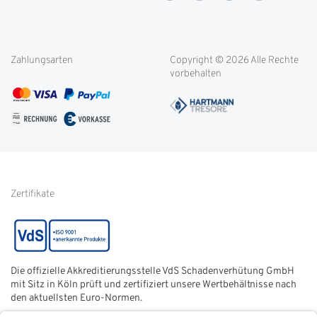
OVG-Urteil
Rücksendung
Widerrufsbelehrung
Blog
Filialen
Datenschutz
Weitere Themen
Zahlungsarten
Copyright © 2026 Alle Rechte
Kontakt
Cookie-Einstellungen
vorbehalten
Service international
AGB
FAQ
Impressum
Glossar
Informationen zur Echtheit
von Kundenbewertungen
Hinweise zur
Batterieentsorgung
Zertifikate
Die offizielle Akkreditierungsstelle VdS Schadenverhütung GmbH
mit Sitz in Köln prüft und zertifiziert unsere Wertbehältnisse nach
den aktuellsten Euro-Normen.