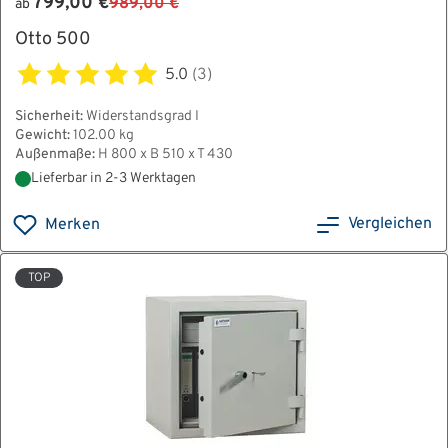
799,00 €
989,00 €
ab
Otto 500
5.0
(3)
Sicherheit:
Widerstandsgrad I
Gewicht:
102.00 kg
Außenmaße:
H 800 x B 510 x T 430
Lieferbar in 2-3 Werktagen
Vergleichen
Merken
TOP