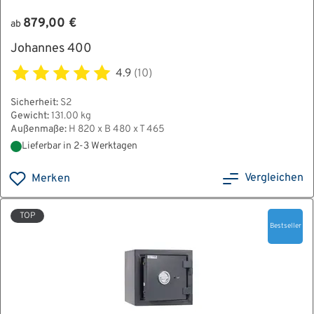
879,00 €
ab
Johannes 400
4.9
(10)
Sicherheit:
S2
Gewicht:
131.00 kg
Außenmaße:
H 820 x B 480 x T 465
Lieferbar in 2-3 Werktagen
Vergleichen
Merken
TOP
Bestseller