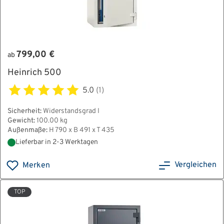
799,00 €
ab
Heinrich 500
5.0
(1)
Sicherheit:
Widerstandsgrad I
Gewicht:
100.00 kg
Außenmaße:
H 790 x B 491 x T 435
Lieferbar in 2-3 Werktagen
Vergleichen
Merken
TOP