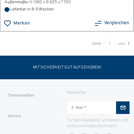
Außenmaße:
H 1380 x B 825 x T 700
Lieferbar in 8-9 Wochen
Vergleichen
Merken
Seite
von
1
MIT SICHERHEIT GUT AUFGEHOBEN!
Newsletter
Themenwelten
Jungjäger
Service
ID-Safes
Für den Newsletter anmelden und
exklusive Angebote erhalten.
Partnerproramm
Zahlung