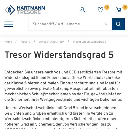
0
0
TRESORE
WAFFENSCHRANK
FEUERSCHUTZ
BRANCHEN
Alle Artikel
Alle Artikel
Alle Artikel
Alle Artikel
Home
Tresore
Wertschutzschrank
Tresor Widerstandsgrad 5
Tresor Widerstandsgrad 5
Entdecken Sie unsere nach Vds und ECB zertifizierten Tresore mit
Widerstandsgrad 5 und Feuerschutz. Diese Wertschutzschränke
der Klasse 5 bieten optimalen Einbruchschutz und sind ideal für
gewerbliche sowie private Nutzung. Ausgestattet mit robusten
mechanischen Schließmechanismen an der Tür, gewährleistet er
die Sicherheit Ihrer Wertgegenstände und wichtigen Dokumente.
Unsere Wertschutzschränke mit Grad 5 sind in verschiedenen
Gewichten und Größen erhältlich und bieten im Vergleich zu
Wertschutzschränken mit niedrigeren Sicherheitsstufen einen
höheren Grad an Sicherheit, der von Versicherungen (bis zu