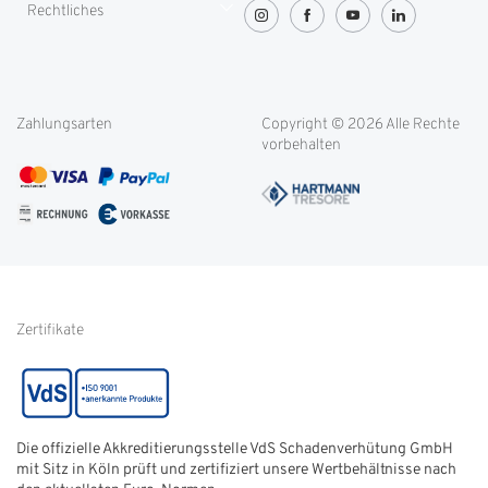
Rechtliches
Greenity
Lieferung und Transport
OVG-Urteil
Rücksendung
Widerrufsbelehrung
Blog
Filialen
Datenschutz
Weitere Themen
Zahlungsarten
Copyright © 2026 Alle Rechte
Kontakt
Cookie-Einstellungen
vorbehalten
Service international
AGB
FAQ
Impressum
Glossar
Informationen zur Echtheit
von Kundenbewertungen
Hinweise zur
Batterieentsorgung
Zertifikate
Die offizielle Akkreditierungsstelle VdS Schadenverhütung GmbH
mit Sitz in Köln prüft und zertifiziert unsere Wertbehältnisse nach