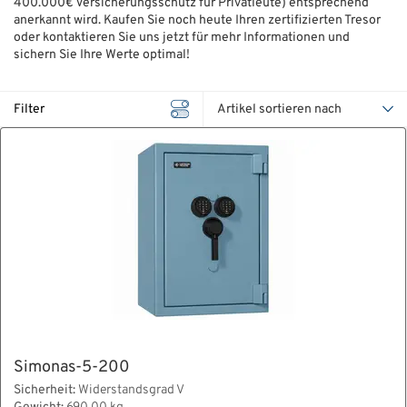
400.000€ Versicherungsschutz für Privatleute) entsprechend
anerkannt wird. Kaufen Sie noch heute Ihren zertifizierten Tresor
ÜBER UNS
oder kontaktieren Sie uns jetzt für mehr Informationen und
sichern Sie Ihre Werte optimal!
Über uns
Filter
Filialen
Messen & Events
Presse
Qualitätspolitik
Karriere
Unternehmen
Partner
Simonas-5-200
Geschichte
Sicherheit:
Widerstandsgrad V