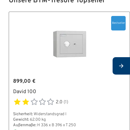
Unsere BTM-Tresore Topseller
Bestseller
899,00 €
David 100
2.0
(1)
Sicherheit:
Widerstandsgrad I
Gewicht:
62.00 kg
Außenmaße:
H 336 x B 396 x T 250