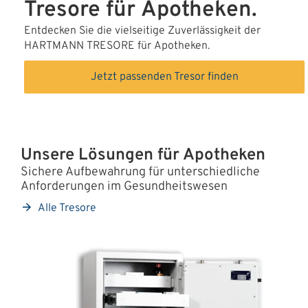
Tresore für Apotheken.
ÜBER UNS
Entdecken Sie die vielseitige Zuverlässigkeit der
HARTMANN TRESORE für Apotheken.
Über uns
Jetzt passenden Tresor finden
Filialen
Messen & Events
Presse
Unsere Lösungen für Apotheken
Qualitätspolitik
Sichere Aufbewahrung für unterschiedliche
Anforderungen im Gesundheitswesen
Karriere
Alle Tresore
Unternehmen
Partner
Geschichte