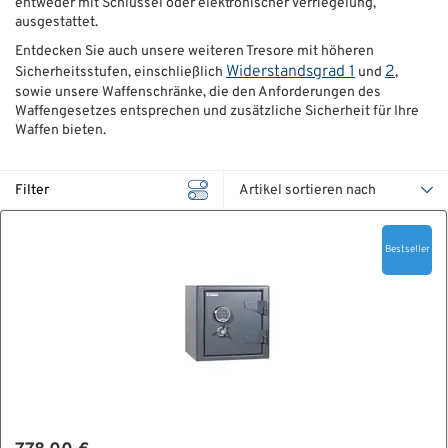
entweder mit Schlüssel oder elektronischer Verriegelung,
ausgestattet.
ÜBER UNS
Entdecken Sie auch unsere weiteren Tresore mit höheren
Widerstandsgrad 1
2
Sicherheitsstufen, einschließlich
und
,
Über uns
sowie unsere Waffenschränke, die den Anforderungen des
Waffengesetzes entsprechen und zusätzliche Sicherheit für Ihre
Filialen
Waffen bieten.
Messen & Events
Filter
Presse
Qualitätspolitik
Bestseller
Karriere
Unternehmen
Partner
Geschichte