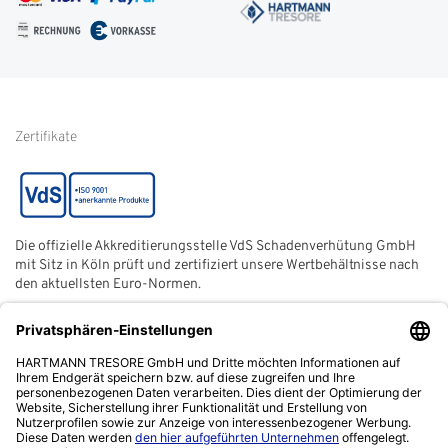
FAQ
Impressum
Glossar
Informationen zur Echtheit
von Kundenbewertungen
Hinweise zur
Batterieentsorgung
Zertifikate
Die offizielle Akkreditierungsstelle VdS Schadenverhütung GmbH
mit Sitz in Köln prüft und zertifiziert unsere Wertbehältnisse nach
den aktuellsten Euro-Normen.
Der ECB (European Certification Body) ist eine neutrale und
unabhängige Zertifizierungsstelle der European Security
Systems Association e. V. (ESSA) mit Sitz in Frankfurt am Main.