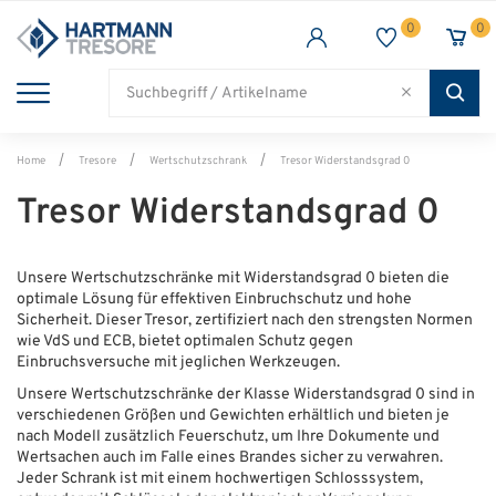
0
0
TRESORE
WAFFENSCHRANK
FEUERSCHUTZ
BRANCHEN
Alle Artikel
Alle Artikel
Alle Artikel
Alle Artikel
Home
Tresore
Wertschutzschrank
Tresor Widerstandsgrad 0
Tresor Widerstandsgrad 0
Unsere Wertschutzschränke mit Widerstandsgrad 0 bieten die
optimale Lösung für effektiven Einbruchschutz und hohe
Sicherheit. Dieser Tresor, zertifiziert nach den strengsten Normen
wie VdS und ECB, bietet optimalen Schutz gegen
Einbruchsversuche mit jeglichen Werkzeugen.
Unsere Wertschutzschränke der Klasse Widerstandsgrad 0 sind in
verschiedenen Größen und Gewichten erhältlich und bieten je
nach Modell zusätzlich Feuerschutz, um Ihre Dokumente und
Wertsachen auch im Falle eines Brandes sicher zu verwahren.
Jeder Schrank ist mit einem hochwertigen Schlosssystem,