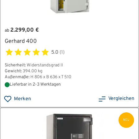
2.299,00 €
ab
Gerhard 400
5.0
(1)
Sicherheit:
Widerstandsgrad II
Gewicht:
394.00 kg
Außenmaße:
H 806 x B 636 x T 510
Lieferbar in 2-3 Werktagen
Vergleichen
Merken
NEU