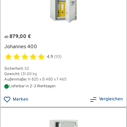
879,00 €
ab
Johannes 400
4.9
(10)
Sicherheit:
S2
Gewicht:
131.00 kg
Außenmaße:
H 820 x B 480 x T 465
Lieferbar in 2-3 Werktagen
Vergleichen
Merken