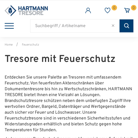
0
0
TRESORE
WAFFENSCHRANK
FEUERSCHUTZ
BRANCHEN
Alle Artikel
Alle Artikel
Alle Artikel
Alle Artikel
Home
Feuerschutz
Tresore mit Feuerschutz
Entdecken Sie unsere Palette an Tresoren mit umfassendem
Feuerschutz. Von feuerfesten Aktenschränken über
Dokumententresore bis hin zu Wertschutzschränken, HARTMANN
TRESORE bietet Ihnen eine Vielzahl an Lösungen.
Brandschutztresore schützen neben dem unbefugten Zugriff Ihre
wertvollen Ordner, Bargeld, Datenträger und Wertgegenstände
auch sicher vor Feuer und Löschwasser. Unsere
Feuerschutztresore sind in verschiedenen Sicherheitsstufen und
Widerstandsgraden erhältlich und bieten Schutz gegen hohe
Temperaturen für Stunden.