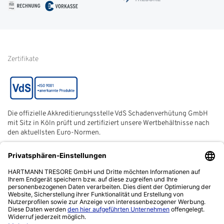
Impressum
Glossar
Informationen zur Echtheit
von Kundenbewertungen
Hinweise zur
Batterieentsorgung
Zertifikate
Die offizielle Akkreditierungsstelle VdS Schadenverhütung GmbH
mit Sitz in Köln prüft und zertifiziert unsere Wertbehältnisse nach
den aktuellsten Euro-Normen.
Der ECB (European Certification Body) ist eine neutrale und
unabhängige Zertifizierungsstelle der European Security
Systems Association e. V. (ESSA) mit Sitz in Frankfurt am Main.