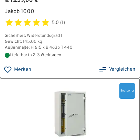
1.259,00 €
ab
Jakob 1000
5.0
(1)
Sicherheit:
Widerstandsgrad I
Gewicht:
145.00 kg
Außenmaße:
H 615 x B 463 x T 440
Lieferbar in 2-3 Werktagen
Vergleichen
Merken
Bestseller