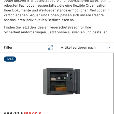
Jeder unserer Brandschutztresore und feuersicheren Safes ist mit
robusten Fachböden ausgestattet, die eine flexible Organisation
ÜBER UNS
Ihrer Dokumente und Wertgegenstände ermöglichen. Verfügbar in
verschiedenen Größen und Höhen, passen sich unsere Tresore
nahtlos Ihren individuellen Bedürfnissen an.
Über uns
Finden Sie jetzt den idealen Feuerschutztresor für Ihre
Sicherheitsanforderungen. Jetzt online auswählen und bestellen.
Filialen
Messen & Events
Filter
Presse
SALE
Qualitätspolitik
Karriere
Unternehmen
Partner
Geschichte
699,00 €
899,00 €