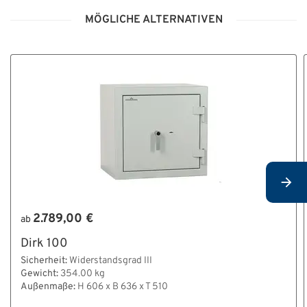
MÖGLICHE ALTERNATIVEN
2.789,00 €
ab
Dirk 100
Sicherheit:
Widerstandsgrad III
Gewicht:
354.00 kg
Außenmaße:
H 606 x B 636 x T 510