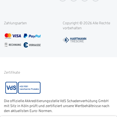
OVG-Urteil
Rücksendung
Widerrufsbelehrung
Blog
Filialen
Datenschutz
Weitere Themen
Zahlungsarten
Copyright © 2026 Alle Rechte
Kontakt
Cookie-Einstellungen
vorbehalten
Service international
AGB
FAQ
Impressum
Glossar
Informationen zur Echtheit
von Kundenbewertungen
Hinweise zur
Batterieentsorgung
Zertifikate
Die offizielle Akkreditierungsstelle VdS Schadenverhütung GmbH
mit Sitz in Köln prüft und zertifiziert unsere Wertbehältnisse nach
den aktuellsten Euro-Normen.