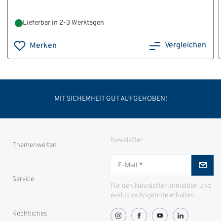
Lieferbar in 2-3 Werktagen
Vergleichen
Merken
MIT SICHERHEIT GUT AUFGEHOBEN!
Newsletter
Themenwelten
Jungjäger
Service
ID-Safes
Für den Newsletter anmelden und
exklusive Angebote erhalten.
Partnerproramm
Zahlung
Rechtliches
Greenity
Lieferung und Transport