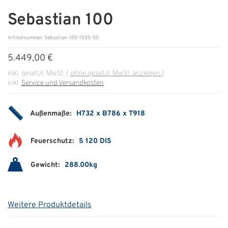
Sebastian 100
ÜBER UNS
Artikelnummer: Sebastian-100-7035-00
Über uns
5.449,00 €
Filialen
inkl. gesetzl. MwSt.
(
ohne gesetzl. MwSt. anzeigen
)
inkl.
Service und Versandkosten
Messen & Events
Presse
Außenmaße:
H732 x B786 x T918
Qualitätspolitik
Feuerschutz:
S 120 DIS
Karriere
Gewicht:
288.00kg
Unternehmen
Partner
Weitere Produktdetails
Geschichte