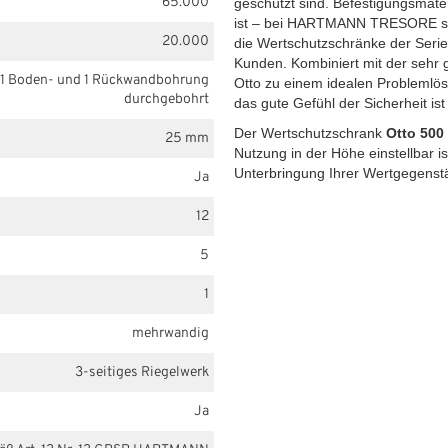
65.000
geschützt sind. Befestigungsmate
ist – bei HARTMANN TRESORE selb
20.000
die Wertschutzschränke der Serie
Kunden. Kombiniert mit der sehr g
1 Boden- und 1 Rückwandbohrung
Otto zu einem idealen Problemlöse
durchgebohrt
das gute Gefühl der Sicherheit ist
Der Wertschutzschrank
Otto 500
25 mm
Nutzung in der Höhe einstellbar is
Unterbringung Ihrer Wertgegenstä
Ja
12
5
1
mehrwandig
3-seitiges Riegelwerk
Ja