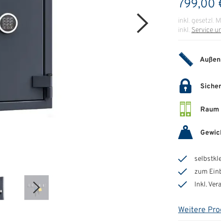
799,00 
inkl. gesetzl. 
inkl.
Service u
Außen
Sicher
Raum 
Gewic
selbstkl
zum Einb
Inkl. Ve
Weitere Pro