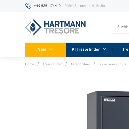
+49 5251 1744-0
Rufen Sie uns an! 9-18 Uhr
Sale
KI Tresorfinder
Tre
Home
Tresorfinder
Aktenordner
ohne Feuerschutz