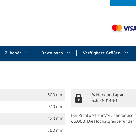
Zubehör
Downloads
Verfügbare Größen
800 mm
-
Widerstandsgrad I
nach EN 1143-1
510 mm
Der Richtwert zur Versicherungsein
430 mm
65.000
. Die Höchstgrenze für den
750 mm