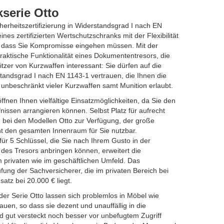
serie Otto
cherheitszertifizierung in Widerstandsgrad I nach EN
es zertifizierten Wertschutzschranks mit der Flexibilität
 dass Sie Kompromisse eingehen müssen. Mit der
praktische Funktionalität eines Dokumententresors, die
itzer von Kurzwaffen interessant: Sie dürfen auf die
rstandsgrad I nach EN 1143-1 vertrauen, die Ihnen die
nbeschränkt vieler Kurzwaffen samt Munition erlaubt.
fnen Ihnen vielfältige Einsatzmöglichkeiten, da Sie den
issen arrangieren können. Selbst Platz für aufrecht
 bei den Modellen Otto zur Verfügung, der große
t den gesamten Innenraum für Sie nutzbar.
für 5 Schlüssel, die Sie nach Ihrem Gusto in der
des Tresors anbringen können, erweitert die
 privaten wie im geschäftlichen Umfeld. Das
ufung der Sachversicherer, die im privaten Bereich bei
atz bei 20.000 € liegt.
er Serie Otto lassen sich problemlos in Möbel wie
uen, so dass sie dezent und unauffällig in die
 gut versteckt noch besser vor unbefugtem Zugriff