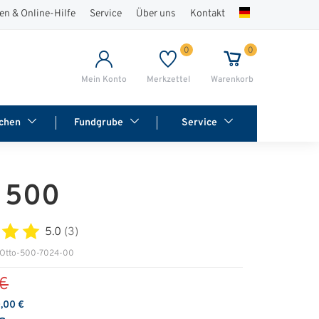
en & Online-Hilfe
Service
Über uns
Kontakt
0
0
Mein Konto
Merkzettel
Warenkorb
chen
Fundgrube
Service
 500
5.0
(3)
 Otto-500-7024-00
€
,00 €