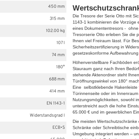
Wertschutzschrank
450 mm
Die Tresore der Serie Otto mit Si
315 mm
1143-1 kombinieren die Vorzüge ein
eines Dokumententresors -
ohne
102.00 kg
Tresorserie Otto erleben Sie die 
Ihnen viel Freiraum lässt. Für Bes
107 l
Sicherheitszertifizierung in Wide
gesetzeskonforme Aufbewahrung u
74 mm
Höhenverstellbare Fachböden eröf
180°
Stauraum ganz nach Ihren Bedürfn
stehende Aktenordner steht Ihnen
688 mm
Türöffnungswinkel von 180° mach
Eine
selbstklebende Hakenleiste 
414 mm
Türinnenseite oder im Innenraum 
Nutzungsmöglichkeiten, sowohl im
EN 1143-1
unterstreicht auch die hohe Einst
65.000 € und im gewerblichen Eins
Widerstandsgrad I
Die meisten Wertschutzschränke d
ECB•S
Schränke oder Schreibtische einba
Umgebung integriert werden – und