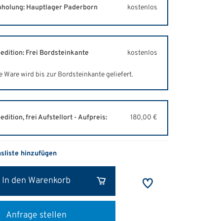
holung: Hauptlager Paderborn
kostenlos
edition: Frei Bordsteinkante
kostenlos
e Ware wird bis zur Bordsteinkante geliefert.
edition, frei Aufstellort - Aufpreis:
180,00 €
hsliste hinzufügen
In den Warenkorb
Anfrage stellen