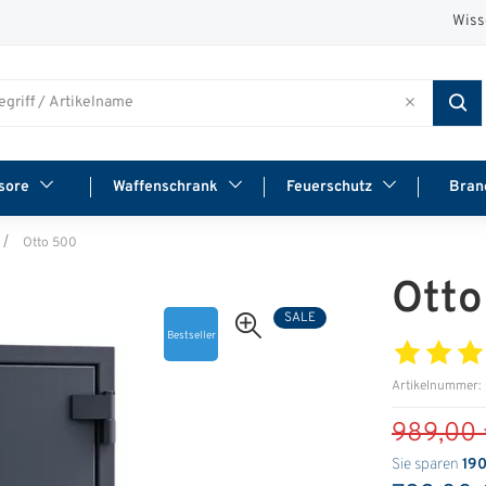
Wiss
sore
Waffenschrank
Feuerschutz
Bran
Otto 500
Otto
SALE
Bestseller
Artikelnummer:
989,00 
Sie sparen
190