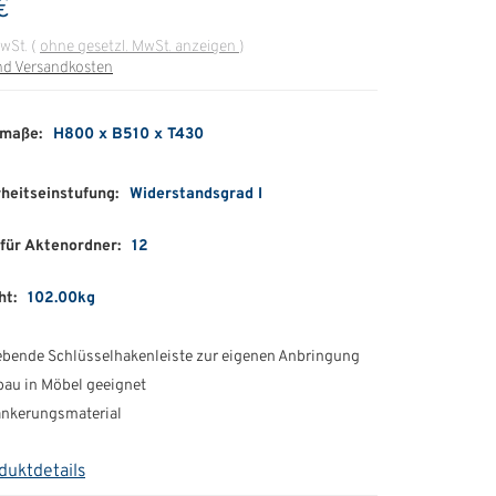
€
MwSt.
(
ohne gesetzl. MwSt. anzeigen
)
nd Versandkosten
maße:
H800 x B510 x T430
heitseinstufung:
Widerstandsgrad I
für Aktenordner:
12
ht:
102.00kg
ebende Schlüsselhakenleiste zur eigenen Anbringung
au in Möbel geeignet
rankerungsmaterial
duktdetails