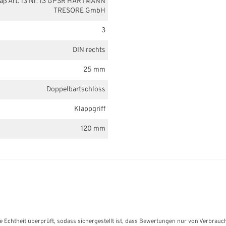
mäß Art. 13 Nr. 13 GPSR HARTMANN
TRESORE GmbH
3
DIN rechts
25 mm
Doppelbartschloss
Klappgriff
120 mm
e Echtheit überprüft, sodass sichergestellt ist, dass Bewertungen nur von Verbrauc