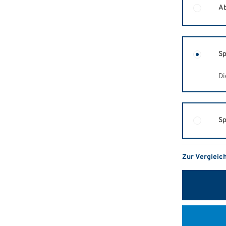
Ab
Sp
Di
Sp
Zur Vergleic