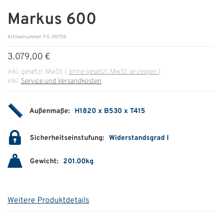
Markus 600
ÜBER UNS
Artikelnummer: FG-00759
Über uns
3.079,00 €
Filialen
inkl. gesetzl. MwSt.
(
ohne gesetzl. MwSt. anzeigen
)
inkl.
Service und Versandkosten
Messen & Events
Presse
Außenmaße:
H1820 x B530 x T415
Qualitätspolitik
Sicherheitseinstufung:
Widerstandsgrad I
Karriere
Gewicht:
201.00kg
Unternehmen
Partner
Weitere Produktdetails
Geschichte