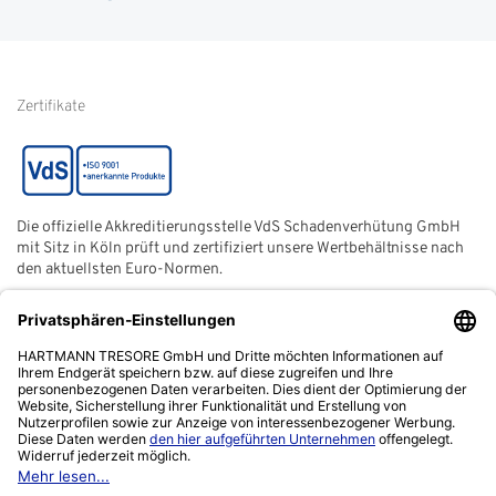
Glossar
Informationen zur Echtheit
von Kundenbewertungen
Hinweise zur
Batterieentsorgung
Zertifikate
Die offizielle Akkreditierungsstelle VdS Schadenverhütung GmbH
mit Sitz in Köln prüft und zertifiziert unsere Wertbehältnisse nach
den aktuellsten Euro-Normen.
Der ECB (European Certification Body) ist eine neutrale und
unabhängige Zertifizierungsstelle der European Security
Systems Association e. V. (ESSA) mit Sitz in Frankfurt am Main.