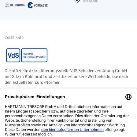
FAQ
Impressum
Glossar
Informationen zur Echtheit
von Kundenbewertungen
Hinweise zur
Batterieentsorgung
Zertifikate
Die offizielle Akkreditierungsstelle VdS Schadenverhütung GmbH
mit Sitz in Köln prüft und zertifiziert unsere Wertbehältnisse nach
den aktuellsten Euro-Normen.
Der ECB (European Certification Body) ist eine neutrale und
unabhängige Zertifizierungsstelle der European Security
Systems Association e. V. (ESSA) mit Sitz in Frankfurt am Main.