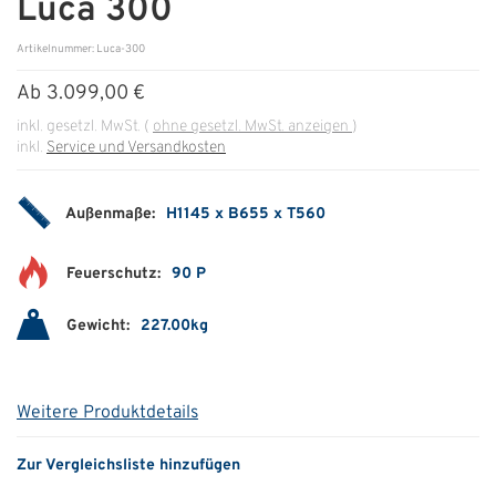
Luca 300
ÜBER UNS
Artikelnummer: Luca-300
Über uns
Ab
3.099,00 €
inkl. gesetzl. MwSt.
(
ohne gesetzl. MwSt. anzeigen
)
Filialen
inkl.
Service und Versandkosten
Messen & Events
Außenmaße:
H1145 x B655 x T560
Presse
Qualitätspolitik
Feuerschutz:
90 P
Karriere
Gewicht:
227.00kg
Unternehmen
Partner
Weitere Produktdetails
Geschichte
Zur Vergleichsliste hinzufügen