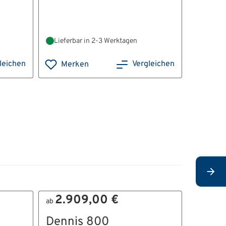
Gewicht:
0
Außenma
Lieferbar in 2-3 Werktagen
Lieferb
leichen
Vergleichen
Merken
Mer
2.909,00 €
2.1
ab
ab
Dennis 800
Denni