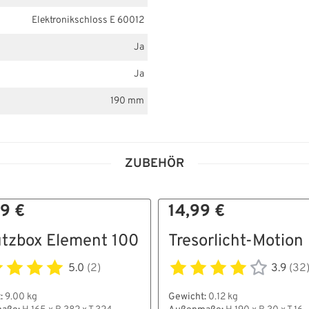
Elektronikschloss E 60012
Ja
Ja
190 mm
ZUBEHÖR
9 €
14,99 €
tzbox Element 100
Tresorlicht-Motion 
5.0
(2)
3.9
(32
:
9.00 kg
Gewicht:
0.12 kg