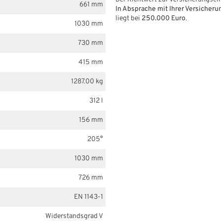
661 mm
In Absprache mit Ihrer Versicheru
liegt bei
250.000 Euro
.
1030 mm
730 mm
415 mm
1287.00 kg
312 l
156 mm
205°
1030 mm
726 mm
EN 1143-1
Widerstandsgrad V