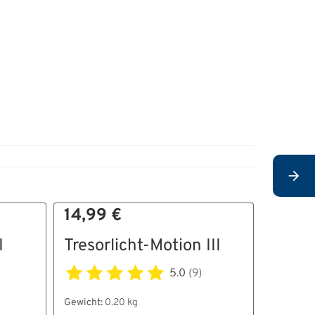
14,99 €
9,99 
I
Tresorlicht-Motion III
Selbs
Schlü
)
5.0
(9)
5er
Gewicht:
0.20 kg