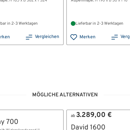
aße:
H 165 x B 382 x T 324
Außenmaße:
H 190 x B 30 x T 16
rbar in 2-3 Werktagen
Lieferbar in 2-3 Werktagen
Vergleichen
Verg
rken
Merken
.pdf
MÖGLICHE ALTERNATIVEN
3.289,00 €
ab
y 700
David 1600