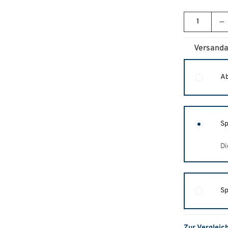
Versanda
Ab
Sp
Di
Sp
Zur Vergleic