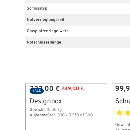
Schlosstyp
Notverrieglungsseil
Glasplattenriegelwerk
Notschlüssellänge
222,00 €
99,9
249,00 €
SALE
Designbox
Schu
Gewicht:
15.00 kg
Außenmaße:
H 330 x B 370 x T 300
Gewicht