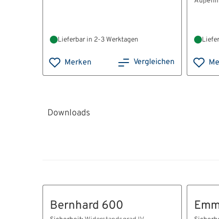
Außenm
Lieferbar in 2-3 Werktagen
Liefe
Vergleichen
Merken
Me
Downloads
HT22038_Bedienungsanleitung_Klasse_I_V
BA_E_60012.pdf
BA_K_E_60012.pdf
Bernhard 600
Emm