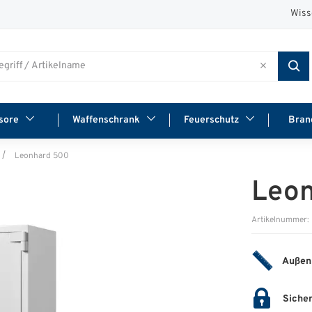
Wiss
sore
Waffenschrank
Feuerschutz
Bran
Leonhard 500
Leo
Artikelnummer
Außen
Sicher