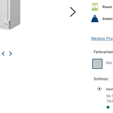
Raum 
Gewic
Weitere Pro
Farbvarian
RAL
Schloss:
Elek
90 
Tas