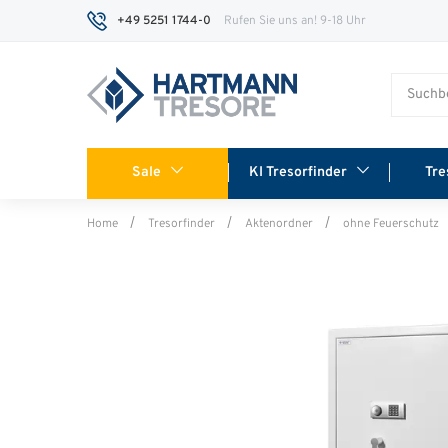
+49 5251 1744-0
Rufen Sie uns an! 9-18 Uhr
Sale
KI Tresorfinder
Tre
Home
Tresorfinder
Aktenordner
ohne Feuerschutz