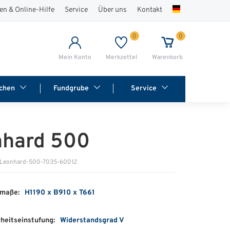
en & Online-Hilfe
Service
Über uns
Kontakt
0
0
Mein Konto
Merkzettel
Warenkorb
chen
Fundgrube
Service
nhard 500
: Leonhard-500-7035-60012
maße:
H1190 x B910 x T661
heitseinstufung:
Widerstandsgrad V