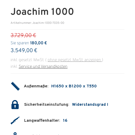
Joachim 1000
ÜBER UNS
Artikelnummer: Joachim-1000-7035-00
Über uns
3.729,00 €
Filialen
Sie sparen
180,00 €
3.549,00 €
Messen & Events
inkl. gesetzl. MwSt.
(
ohne gesetzl. MwSt. anzeigen
)
Presse
inkl.
Service und Versandkosten
Qualitätspolitik
Karriere
Außenmaße:
H1650 x B1200 x T550
Unternehmen
Sicherheitseinstufung:
Widerstandsgrad I
Partner
Langwaffenhalter:
16
Geschichte