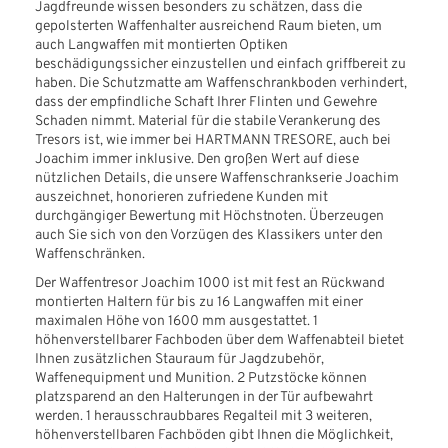
Jagdfreunde wissen besonders zu schätzen, dass die
gepolsterten Waffenhalter ausreichend Raum bieten, um
auch Langwaffen mit montierten Optiken
beschädigungssicher einzustellen und einfach griffbereit zu
haben. Die Schutzmatte am Waffenschrankboden verhindert,
dass der empfindliche Schaft Ihrer Flinten und Gewehre
Schaden nimmt. Material für die stabile Verankerung des
Tresors ist, wie immer bei HARTMANN TRESORE, auch bei
Joachim immer inklusive. Den großen Wert auf diese
nützlichen Details, die unsere Waffenschrankserie Joachim
auszeichnet, honorieren zufriedene Kunden mit
durchgängiger Bewertung mit Höchstnoten. Überzeugen
auch Sie sich von den Vorzügen des Klassikers unter den
Waffenschränken.
Der Waffentresor Joachim 1000 ist mit fest an Rückwand
montierten Haltern für bis zu 16 Langwaffen mit einer
maximalen Höhe von 1600 mm ausgestattet. 1
höhenverstellbarer Fachboden über dem Waffenabteil bietet
Ihnen zusätzlichen Stauraum für Jagdzubehör,
Waffenequipment und Munition. 2 Putzstöcke können
platzsparend an den Halterungen in der Tür aufbewahrt
werden. 1 herausschraubbares Regalteil mit 3 weiteren,
höhenverstellbaren Fachböden gibt Ihnen die Möglichkeit,