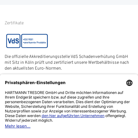
von Kundenbewertungen
Hinweise zur
Batterieentsorgung
Zertifikate
Die offizielle Akkreditierungsstelle VdS Schadenverhütung GmbH
mit Sitz in Köln prüft und zertifiziert unsere Wertbehältnisse nach
den aktuellsten Euro-Normen.
Der ECB (European Certification Body) ist eine neutrale und
unabhängige Zertifizierungsstelle der European Security
Systems Association e. V. (ESSA) mit Sitz in Frankfurt am Main.