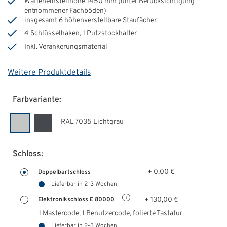
Waffeneinstellhöhe 1450 mm (unter Berücksichtigung
entnommener Fachböden)
insgesamt 6 höhenverstellbare Staufächer
4 Schlüsselhaken, 1 Putzstockhalter
Inkl. Verankerungsmaterial
Weitere Produktdetails
Farbvariante:
RAL 7035 Lichtgrau
Schloss:
+ 0,00 €
Doppelbartschloss
Lieferbar in 2-3 Wochen
+ 130,00 €
Elektronikschloss E 80000
1 Mastercode, 1 Benutzercode, folierte Tastatur
Lieferbar in 2-3 Wochen