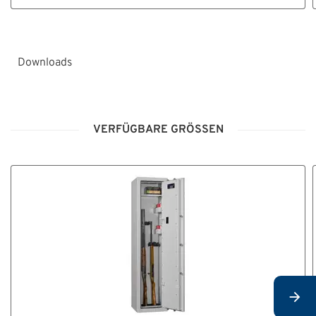
Downloads
HT_Montage-
_und_Bedienungsanleitung_Tresore_Grad_0-
VERFÜGBARE GRÖSSEN
V_V10.pdf