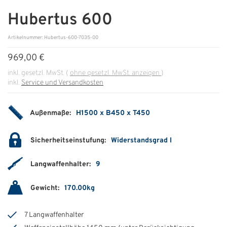
Hubertus 600
ÜBER UNS
Artikelnummer: Hubertus-600-7035-00
Über uns
969,00 €
Filialen
inkl. gesetzl. MwSt.
(
ohne gesetzl. MwSt. anzeigen
)
inkl.
Service und Versandkosten
Messen & Events
Presse
Außenmaße:
H1500 x B450 x T450
Qualitätspolitik
Sicherheitseinstufung:
Widerstandsgrad I
Karriere
Langwaffenhalter:
9
Unternehmen
Partner
Gewicht:
170.00kg
Geschichte
7 Langwaffenhalter