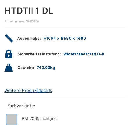
HTDTII 1 DL
ÜBER UNS
Artikelnummer: FG-00256
Über uns
Filialen
Außenmaße:
H1094 x B680 x T680
Messen & Events
Sicherheitseinstufung:
Widerstandsgrad D-II
Presse
Gewicht:
740.00kg
Qualitätspolitik
Karriere
Weitere Produktdetails
Unternehmen
Partner
Farbvariante:
Geschichte
RAL 7035 Lichtgrau