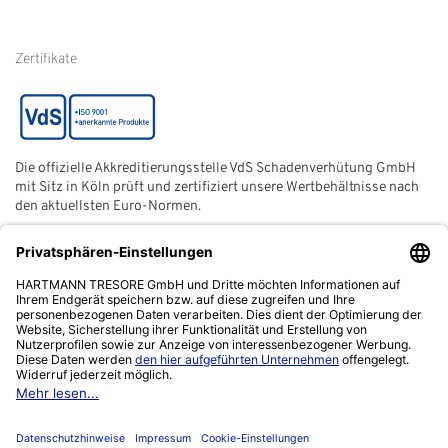
Hinweise zur
Batterieentsorgung
Zertifikate
Die offizielle Akkreditierungsstelle VdS Schadenverhütung GmbH
mit Sitz in Köln prüft und zertifiziert unsere Wertbehältnisse nach
den aktuellsten Euro-Normen.
Der ECB (European Certification Body) ist eine neutrale und
unabhängige Zertifizierungsstelle der European Security
Systems Association e. V. (ESSA) mit Sitz in Frankfurt am Main.