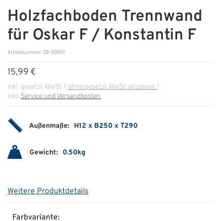
Holzfachboden Trennwand
ÜBER UNS
für Oskar F / Konstantin F
Über uns
Artikelnummer: ZB-00097
Filialen
15,99 €
Messen & Events
inkl. gesetzl. MwSt.
(
ohne gesetzl. MwSt. anzeigen
)
inkl.
Service und Versandkosten
Presse
Qualitätspolitik
Außenmaße:
H12 x B250 x T290
Karriere
Gewicht:
0.50kg
Unternehmen
Partner
Weitere Produktdetails
Geschichte
Farbvariante: