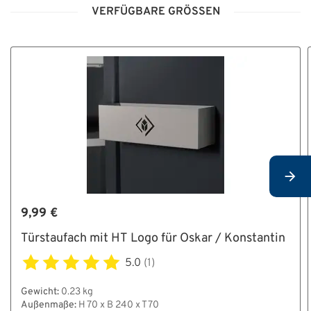
VERFÜGBARE GRÖSSEN
9,99 €
Türstaufach mit HT Logo für Oskar / Konstantin
5.0
(1)
Gewicht:
0.23 kg
Außenmaße:
H 70 x B 240 x T 70