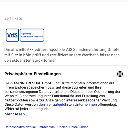
von Kundenbewertungen
Hinweise zur
Batterieentsorgung
Zertifikate
Die offizielle Akkreditierungsstelle VdS Schadenverhütung GmbH
mit Sitz in Köln prüft und zertifiziert unsere Wertbehältnisse nach
den aktuellsten Euro-Normen.
Der ECB (European Certification Body) ist eine neutrale und
unabhängige Zertifizierungsstelle der European Security
Systems Association e. V. (ESSA) mit Sitz in Frankfurt am Main.