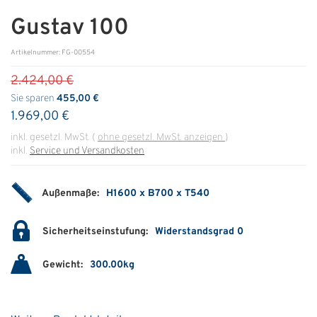
Gustav 100
ÜBER UNS
Artikelnummer: FG-00554
Über uns
2.424,00 €
Filialen
Sie sparen
455,00 €
1.969,00 €
Messen & Events
inkl. gesetzl. MwSt.
(
ohne gesetzl. MwSt. anzeigen
)
Presse
inkl.
Service und Versandkosten
Qualitätspolitik
Außenmaße:
H1600 x B700 x T540
Karriere
Unternehmen
Sicherheitseinstufung:
Widerstandsgrad 0
Partner
Gewicht:
300.00kg
Geschichte