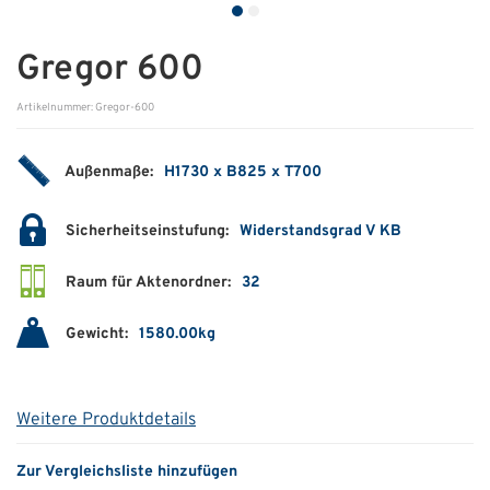
ÜBER UNS
Gregor 600
Über uns
Artikelnummer: Gregor-600
Filialen
Außenmaße:
H1730 x B825 x T700
Messen & Events
Presse
Sicherheitseinstufung:
Widerstandsgrad V KB
Qualitätspolitik
Raum für Aktenordner:
32
Karriere
Gewicht:
1580.00kg
Unternehmen
Partner
Weitere Produktdetails
Geschichte
Zur Vergleichsliste hinzufügen