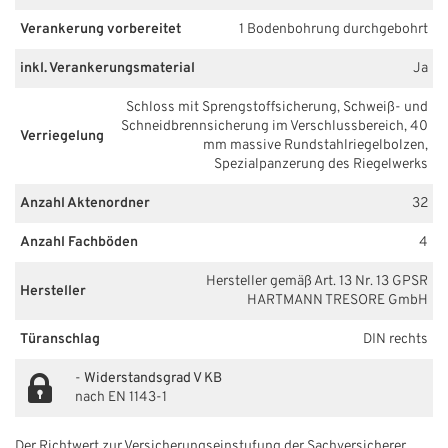
Verankerung vorbereitet
1 Bodenbohrung durchgebohrt
inkl. Verankerungsmaterial
Ja
Schloss mit Sprengstoffsicherung, Schweiß- und
Schneidbrennsicherung im Verschlussbereich, 40
Verriegelung
mm massive Rundstahlriegelbolzen,
Spezialpanzerung des Riegelwerks
Anzahl Aktenordner
32
Anzahl Fachböden
4
Hersteller gemäß Art. 13 Nr. 13 GPSR
Hersteller
HARTMANN TRESORE GmbH
Türanschlag
DIN rechts
-
Widerstandsgrad V KB
nach EN 1143-1
Der Richtwert zur Versicherungseinstufung der Sachversicherer