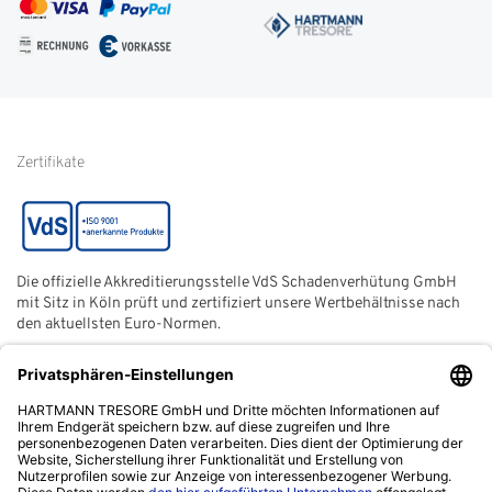
AGB
FAQ
Impressum
Glossar
Informationen zur Echtheit
von Kundenbewertungen
Hinweise zur
Batterieentsorgung
Zertifikate
Die offizielle Akkreditierungsstelle VdS Schadenverhütung GmbH
mit Sitz in Köln prüft und zertifiziert unsere Wertbehältnisse nach
den aktuellsten Euro-Normen.
Der ECB (European Certification Body) ist eine neutrale und
unabhängige Zertifizierungsstelle der European Security
Systems Association e. V. (ESSA) mit Sitz in Frankfurt am Main.