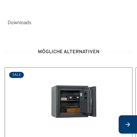
Downloads
BA_Sicherheitsstufe_S2_032026_DE.pdf
MÖGLICHE ALTERNATIVEN
BA_E35.pdf
SALE