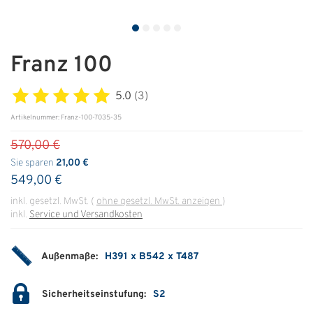
ÜBER UNS
Über uns
Franz 100
Filialen
5.0
(3)
Messen & Events
Artikelnummer: Franz-100-7035-35
570,00 €
Presse
Sie sparen
21,00 €
Qualitätspolitik
549,00 €
Karriere
inkl. gesetzl. MwSt.
(
ohne gesetzl. MwSt. anzeigen
)
inkl.
Service und Versandkosten
Unternehmen
Partner
Außenmaße:
H391 x B542 x T487
Geschichte
Sicherheitseinstufung:
S2