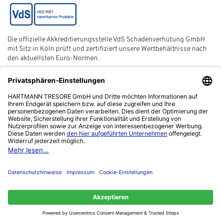
Die offizielle Akkreditierungsstelle VdS Schadenverhütung GmbH
mit Sitz in Köln prüft und zertifiziert unsere Wertbehältnisse nach
den aktuellsten Euro-Normen.
Der ECB (European Certification Body) ist eine neutrale und
unabhängige Zertifizierungsstelle der European Security
Systems Association e. V. (ESSA) mit Sitz in Frankfurt am Main.
Das Netzwerk "Zuhause sicher" ist ein gemeinnütziger Verein,
von der Polizei ins Leben gerufen, um sich für die Verbesserung
der Kriminalprävention einzusetzen.
Kontakt