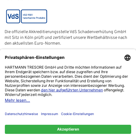
Die offizielle Akkreditierungsstelle VdS Schadenverhütung GmbH
mit Sitz in Köln prüft und zertifiziert unsere Wertbehältnisse nach
den aktuellsten Euro-Normen.
Der ECB (European Certification Body) ist eine neutrale und
unabhängige Zertifizierungsstelle der European Security
Systems Association e. V. (ESSA) mit Sitz in Frankfurt am Main.
Das Netzwerk "Zuhause sicher" ist ein gemeinnütziger Verein,
von der Polizei ins Leben gerufen, um sich für die Verbesserung
der Kriminalprävention einzusetzen.
Chat