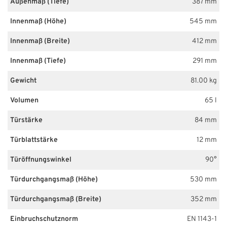
Außenmaß (Tiefe)
387 mm
Innenmaß (Höhe)
545 mm
Innenmaß (Breite)
412 mm
Innenmaß (Tiefe)
291 mm
Gewicht
81.00 kg
Volumen
65 l
Türstärke
84 mm
Türblattstärke
12 mm
Türöffnungswinkel
90°
Türdurchgangsmaß (Höhe)
530 mm
Türdurchgangsmaß (Breite)
352 mm
Einbruchschutznorm
EN 1143-1