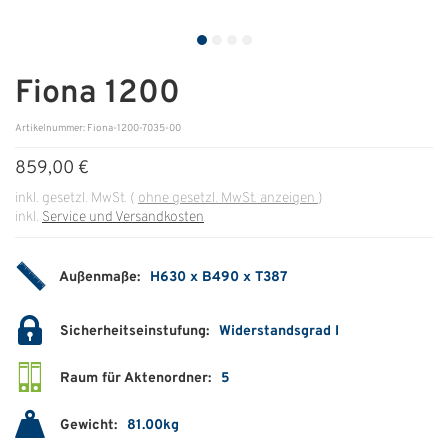
ÜBER UNS
Über uns
Fiona 1200
Filialen
Artikelnummer: Fiona-1200-7035-00
859,00 €
Messen & Events
inkl. gesetzl. MwSt.
(
ohne gesetzl. MwSt. anzeigen
)
Presse
inkl.
Service und Versandkosten
Qualitätspolitik
Außenmaße:
H630 x B490 x T387
Karriere
Unternehmen
Sicherheitseinstufung:
Widerstandsgrad I
Partner
Raum für Aktenordner:
5
Geschichte
Gewicht:
81.00kg