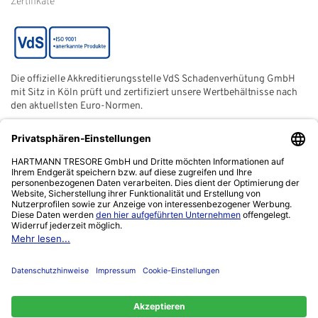
Zertifikate
Die offizielle Akkreditierungsstelle VdS Schadenverhütung GmbH
mit Sitz in Köln prüft und zertifiziert unsere Wertbehältnisse nach
den aktuellsten Euro-Normen.
Der ECB (European Certification Body) ist eine neutrale und
unabhängige Zertifizierungsstelle der European Security
Systems Association e. V. (ESSA) mit Sitz in Frankfurt am Main.
Das Netzwerk "Zuhause sicher" ist ein gemeinnütziger Verein,
von der Polizei ins Leben gerufen, um sich für die Verbesserung
der Kriminalprävention einzusetzen.
Kontakt