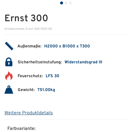
ÜBER UNS
Ernst 300
Über uns
Artikelnummer: Ernst-300-7035-00
Filialen
Außenmaße:
H2000 x B1000 x T300
Messen & Events
Presse
Sicherheitseinstufung:
Widerstandsgrad III
Qualitätspolitik
Feuerschutz:
LFS 30
Karriere
Gewicht:
751.00kg
Unternehmen
Partner
Weitere Produktdetails
Geschichte
Farbvariante: