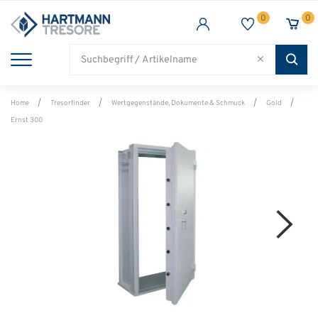
0
0
TRESORE
WAFFENSCHRANK
FEUERSCHUTZ
BRANCHEN
Alle Artikel
Alle Artikel
Alle Artikel
Alle Artikel
Home
Tresorfinder
Wertgegenstände, Dokumente & Schmuck
Gold
Ernst 300