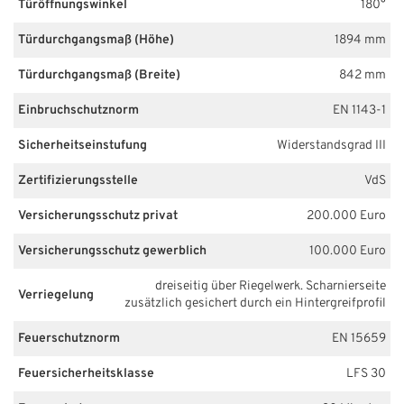
Türöffnungswinkel
180°
Türdurchgangsmaß (Höhe)
1894 mm
Türdurchgangsmaß (Breite)
842 mm
Einbruchschutznorm
EN 1143-1
Sicherheitseinstufung
Widerstandsgrad III
Zertifizierungsstelle
VdS
Versicherungsschutz privat
200.000 Euro
Versicherungsschutz gewerblich
100.000 Euro
dreiseitig über Riegelwerk. Scharnierseite
Verriegelung
zusätzlich gesichert durch ein Hintergreifprofil
Feuerschutznorm
EN 15659
Feuersicherheitsklasse
LFS 30