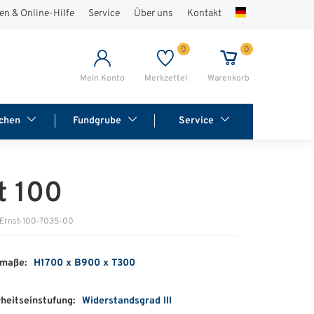
en & Online-Hilfe
Service
Über uns
Kontakt
0
0
Mein Konto
Merkzettel
Warenkorb
chen
Fundgrube
Service
t 100
 Ernst-100-7035-00
maße:
H1700 x B900 x T300
heitseinstufung:
Widerstandsgrad III