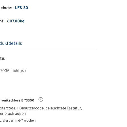
schutz:
LFS 30
ht:
607.00kg
duktdetails
te:
 7035 Lichtgrau
tronikschloss E 73300
stercode, 1 Benutzercode, beleuchtete Tastatur,
eriefach außen
Lieferbar in 6-7 Wochen