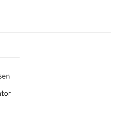
sen
ator