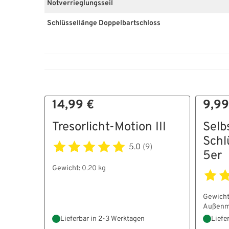
Notverrieglungsseil
Schlüssellänge Doppelbartschloss
14,99 €
9,99
Tresorlicht-Motion III
Selb
Schl
5.0
(9)
5er
Gewicht:
0.20 kg
Gewicht
Außenm
Lieferbar in 2-3 Werktagen
Liefe