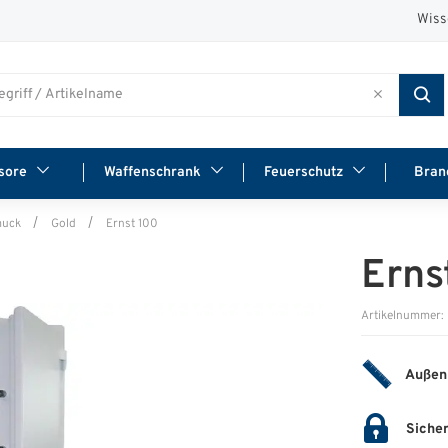
Wiss
sore
Waffenschrank
Feuerschutz
Bran
muck
Gold
Ernst 100
Erns
Artikelnummer:
Außen
Sicher