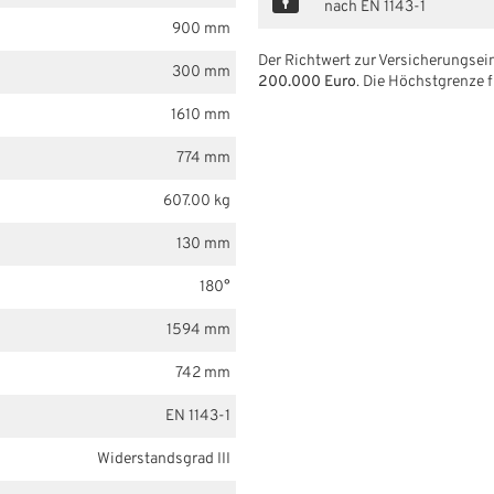
nach EN 1143-1
900 mm
Der Richtwert zur Versicherungsein
300 mm
200.000 Euro
. Die Höchstgrenze f
1610 mm
774 mm
607.00 kg
130 mm
180°
1594 mm
742 mm
EN 1143-1
Widerstandsgrad III