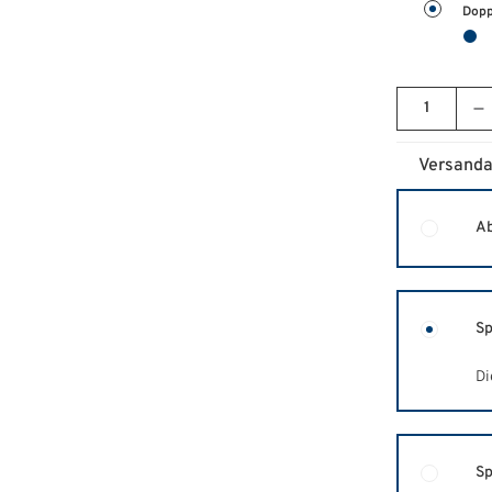
Dopp
Versanda
Ab
Sp
Di
Sp