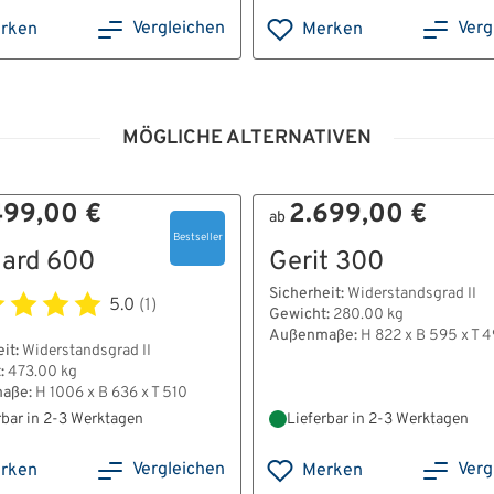
Vergleichen
Verg
rken
Merken
MÖGLICHE ALTERNATIVEN
499,00 €
2.699,00 €
ab
Bestseller
ard 600
Gerit 300
Sicherheit:
Widerstandsgrad II
5.0
(1)
Gewicht:
280.00 kg
Außenmaße:
H 822 x B 595 x T 4
it:
Widerstandsgrad II
:
473.00 kg
aße:
H 1006 x B 636 x T 510
rbar in 2-3 Werktagen
Lieferbar in 2-3 Werktagen
Vergleichen
Verg
rken
Merken