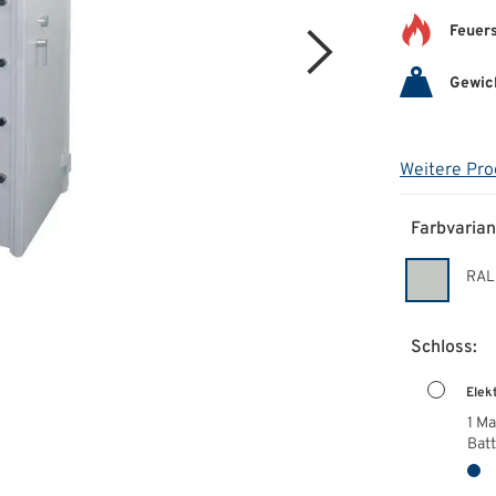
Feuer
Gewic
Weitere Pro
Farbvarian
RAL
Schloss:
Elek
1 Ma
Batt