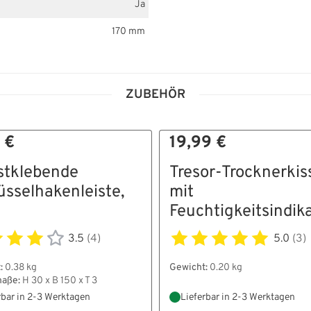
Ja
170 mm
ZUBEHÖR
 €
19,99 €
stklebende
Tresor-Trocknerkis
üsselhakenleiste,
mit
Feuchtigkeitsindik
3.5
(4)
5.0
(3)
:
0.38 kg
Gewicht:
0.20 kg
aße:
H 30 x B 150 x T 3
rbar in 2-3 Werktagen
Lieferbar in 2-3 Werktagen