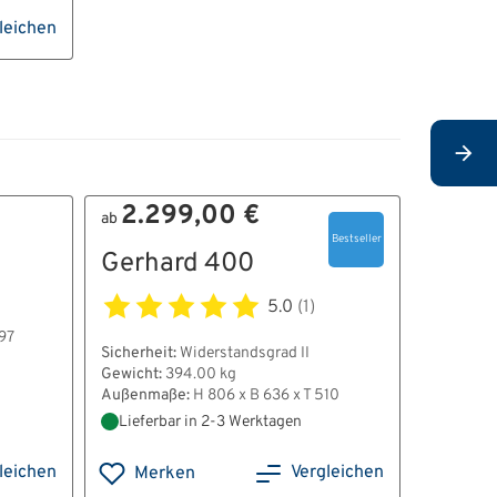
leichen
2.299,00 €
ab
Bern
Bestseller
Gerhard 400
Sicherheit
Gewicht:
5.0
(1)
Außenma
97
Sicherheit:
Widerstandsgrad II
Gewicht:
394.00 kg
Außenmaße:
H 806 x B 636 x T 510
Lieferbar in 2-3 Werktagen
Lieferb
leichen
Vergleichen
Merken
Mer