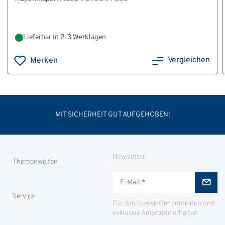
Lieferbar in 2-3 Werktagen
Vergleichen
Merken
MIT SICHERHEIT GUT AUFGEHOBEN!
Newsletter
Themenwelten
Jungjäger
Service
ID-Safes
Für den Newsletter anmelden und
exklusive Angebote erhalten.
Partnerproramm
Zahlung