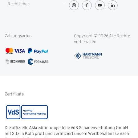
Rechtliches
Greenity
Lieferung und Transport
OVG-Urteil
Rücksendung
Widerrufsbelehrung
Blog
Filialen
Datenschutz
Weitere Themen
Zahlungsarten
Copyright © 2026 Alle Rechte
Kontakt
Cookie-Einstellungen
vorbehalten
Service international
AGB
FAQ
Impressum
Glossar
Informationen zur Echtheit
von Kundenbewertungen
Hinweise zur
Batterieentsorgung
Zertifikate
Die offizielle Akkreditierungsstelle VdS Schadenverhütung GmbH
mit Sitz in Köln prüft und zertifiziert unsere Wertbehältnisse nach