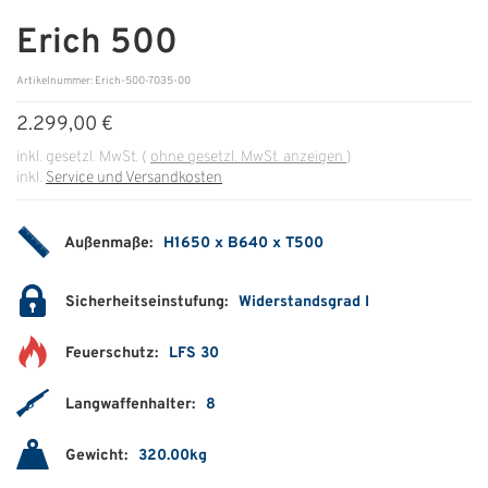
Erich 500
ÜBER UNS
Artikelnummer: Erich-500-7035-00
Über uns
2.299,00 €
Filialen
inkl. gesetzl. MwSt.
(
ohne gesetzl. MwSt. anzeigen
)
inkl.
Service und Versandkosten
Messen & Events
Presse
Außenmaße:
H1650 x B640 x T500
Qualitätspolitik
Sicherheitseinstufung:
Widerstandsgrad I
Karriere
Feuerschutz:
LFS 30
Unternehmen
Partner
Langwaffenhalter:
8
Geschichte
Gewicht:
320.00kg