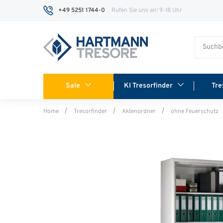
+49 5251 1744-0
Rufen Sie uns an! 9-18 Uhr
Sale
KI Tresorfinder
Tre
Home
Tresorfinder
Aktenordner
ohne Feuerschutz