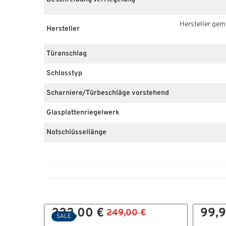
Hersteller ge
Hersteller
Türanschlag
Schlosstyp
Scharniere/Türbeschläge vorstehend
Glasplattenriegelwerk
Notschlüssellänge
222,00 €
99,9
249,00 €
SALE