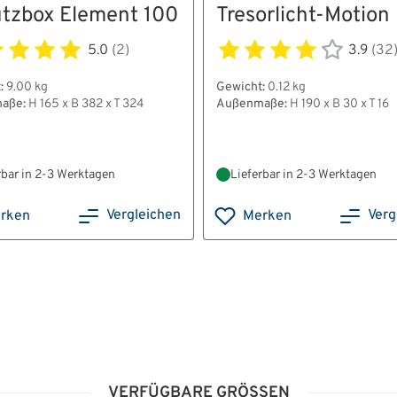
tzbox Element 100
Tresorlicht-Motion 
5.0
(2)
3.9
(32
:
9.00 kg
Gewicht:
0.12 kg
aße:
H 165 x B 382 x T 324
Außenmaße:
H 190 x B 30 x T 16
rbar in 2-3 Werktagen
Lieferbar in 2-3 Werktagen
Vergleichen
Verg
rken
Merken
.pdf
VERFÜGBARE GRÖSSEN