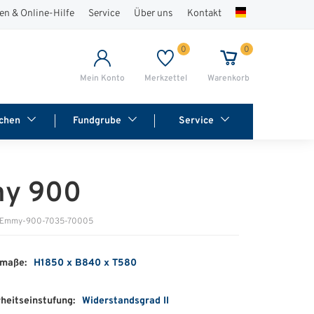
en & Online-Hilfe
Service
Über uns
Kontakt
0
0
Mein Konto
Merkzettel
Warenkorb
chen
Fundgrube
Service
y 900
: Emmy-900-7035-70005
maße:
H1850 x B840 x T580
heitseinstufung:
Widerstandsgrad II