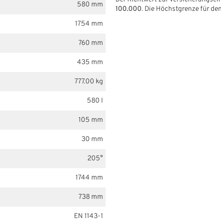
580 mm
100.000
. Die Höchstgrenze für de
1754 mm
760 mm
435 mm
777.00 kg
580 l
105 mm
30 mm
205°
1744 mm
738 mm
EN 1143-1