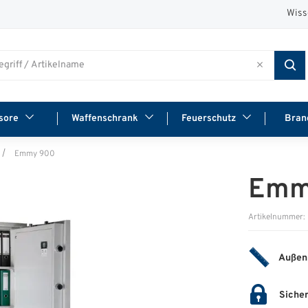
Wiss
sore
Waffenschrank
Feuerschutz
Bran
Emmy 900
Emm
Artikelnummer
Außen
Sicher