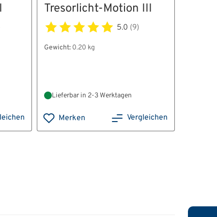
I
Tresorlicht-Motion III
Selbs
Schlü
)
5.0
(9)
5er
Gewicht:
0.20 kg
Gewicht:
0
Außenma
Lieferbar in 2-3 Werktagen
Lieferb
leichen
Vergleichen
Merken
Mer