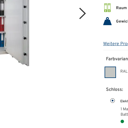
Raum 
Gewic
Weitere Pro
Farbvarian
RAL
Schloss:
Elek
1 M
Batt