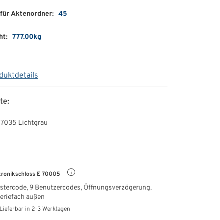
für Aktenordner:
45
ht:
777.00kg
duktdetails
te:
 7035 Lichtgrau
tronikschloss E 70005
astercode, 9 Benutzercodes, Öffnungsverzögerung,
eriefach außen
Lieferbar in 2-3 Werktagen