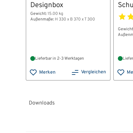
Designbox
Schu
Gewicht:
15.00 kg
Außenmaße:
H 330 x B 370 x T 300
Gewicht
Außenm
Lieferbar in 2-3 Werktagen
Liefe
Vergleichen
Merken
Me
Downloads
HT22038_Bedienungsanleitung_Klasse_I_V