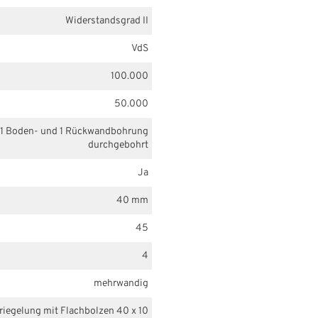
Widerstandsgrad II
VdS
100.000
50.000
1 Boden- und 1 Rückwandbohrung
durchgebohrt
Ja
40 mm
45
4
mehrwandig
rriegelung mit Flachbolzen 40 x 10