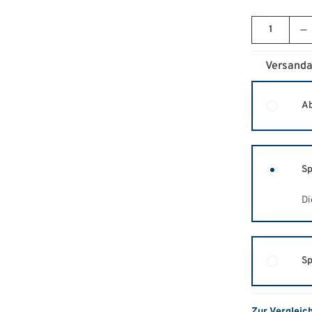
Versanda
Ab
Sp
Di
Sp
Zur Vergleic