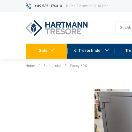
+49 5251 1744-0
Rufen Sie uns an! 9-18 Uhr
Sale
KI Tresorfinder
Tre
Home
Fundgrube
Emmy 600