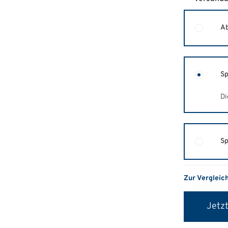
Ab
Sp
Di
Sp
Zur Vergleic
Jetzt