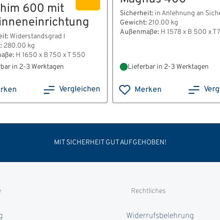
him 600 mit
Sicherheit:
in Anlehnung an Siche
inneneinrichtung
Gewicht:
210.00 kg
Außenmaße:
H 1578 x B 500 x T 
it:
Widerstandsgrad I
:
280.00 kg
aße:
H 1650 x B 750 x T 550
rbar in 2-3 Werktagen
Lieferbar in 2-3 Werktagen
Vergleichen
Verg
rken
Merken
MIT SICHERHEIT GUT AUFGEHOBEN!
e
Rechtliches
g
Widerrufsbelehrung