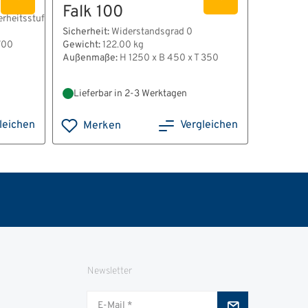
Falk 100
Tromm
rheitsstufe S1
Sicherheit:
Widerstandsgrad 0
Sicherheit
700
Gewicht:
122.00 kg
Gewicht:
Außenmaße:
H 1250 x B 450 x T 350
Außenma
Lieferbar in 2-3 Werktagen
Lieferb
leichen
Vergleichen
Merken
Mer
Newsletter