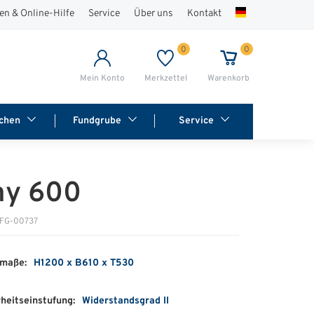
en & Online-Hilfe
Service
Über uns
Kontakt
0
0
Mein Konto
Merkzettel
Warenkorb
chen
Fundgrube
Service
y 600
 FG-00737
maße:
H1200 x B610 x T530
heitseinstufung:
Widerstandsgrad II