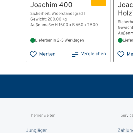
Joachim 400
Joac
Holz
Sicherheit:
Widerstandsgrad I
Gewicht:
200.00 kg
Sicherhe
Außenmaße:
H 1500 x B 650 x T 500
Gewicht
Außenm
Lieferbar in 2-3 Werktagen
Liefe
Vergleichen
Merken
Me
Themenwelten
Servic
Jungjäger
Zahlun