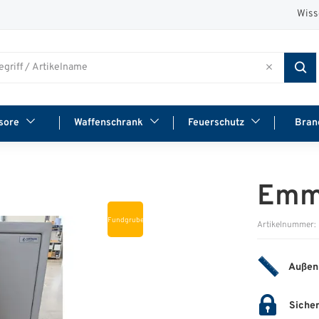
Wiss
sore
Waffenschrank
Feuerschutz
Bran
Emm
Fundgrube
Artikelnummer:
Außen
Sicher