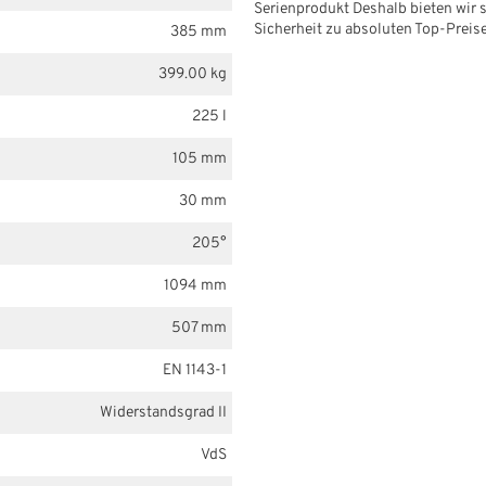
Serienprodukt Deshalb bieten wir s
Sicherheit zu absoluten Top-Preis
385 mm
399.00 kg
225 l
105 mm
30 mm
205°
1094 mm
507 mm
EN 1143-1
Widerstandsgrad II
VdS