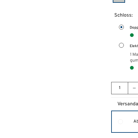
Schloss:
Dopp
Elek
1 Ma
gum
Versanda
Ab