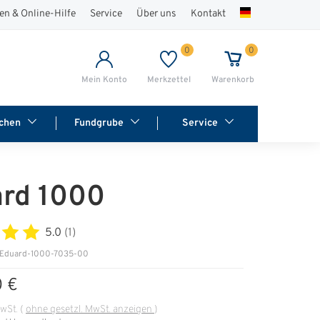
en & Online-Hilfe
Service
Über uns
Kontakt
0
0
Mein Konto
Merkzettel
Warenkorb
chen
Fundgrube
Service
rd 1000
5.0
(1)
 Eduard-1000-7035-00
0 €
MwSt.
(
ohne gesetzl. MwSt. anzeigen
)