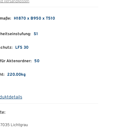
nd Versandkosten
maße:
H1870 x B950 x T510
heitseinstufung:
S1
schutz:
LFS 30
für Aktenordner:
50
ht:
220.00kg
duktdetails
te:
 7035 Lichtgrau