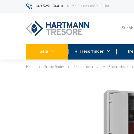
+49 5251 1744-0
Rufen Sie uns an! 9-18 Uhr
Sale
KI Tresorfinder
Tre
Home
Tresorfinder
Aktenordner
Mit Feuerschutz