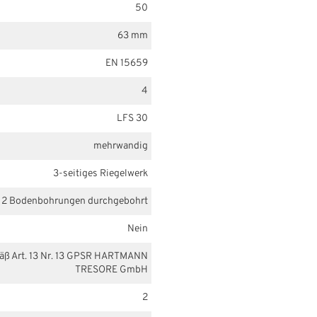
50
63 mm
EN 15659
4
LFS 30
mehrwandig
3-seitiges Riegelwerk
2 Bodenbohrungen durchgebohrt
Nein
mäß Art. 13 Nr. 13 GPSR HARTMANN
TRESORE GmbH
2