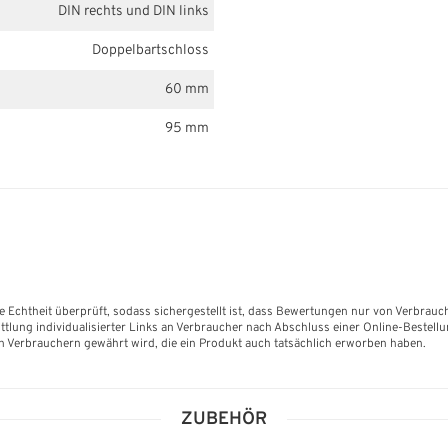
DIN rechts und DIN links
Doppelbartschloss
60 mm
95 mm
e Echtheit überprüft, sodass sichergestellt ist, dass Bewertungen nur von Verbrauc
lung individualisierter Links an Verbraucher nach Abschluss einer Online-Bestell
n Verbrauchern gewährt wird, die ein Produkt auch tatsächlich erworben haben.
ZUBEHÖR