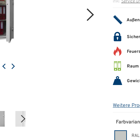
inkl.
Service u
Außen
Sicher
Feuer
Raum 
Gewic
Weitere Pro
Farbvarian
RAL