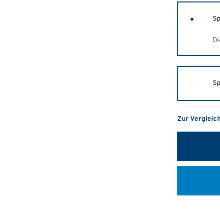
Sp
Di
Sp
Zur Vergleic