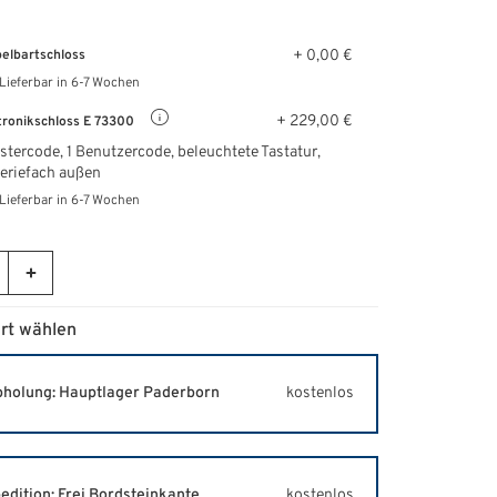
+ 0,00 €
elbartschloss
Lieferbar in 6-7 Wochen
+ 229,00 €
tronikschloss E 73300
stercode, 1 Benutzercode, beleuchtete Tastatur,
eriefach außen
Lieferbar in 6-7 Wochen
rt wählen
holung: Hauptlager Paderborn
kostenlos
edition: Frei Bordsteinkante
kostenlos