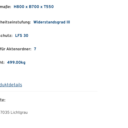
maße:
H800 x B700 x T550
heitseinstufung:
Widerstandsgrad III
schutz:
LFS 30
für Aktenordner:
7
ht:
499.00kg
duktdetails
te:
 7035 Lichtgrau