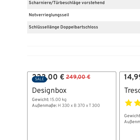
Scharniere/Türbeschläge vorstehend
Notverrieglungsseil
Schlüssellänge Doppelbartschloss
222,00 €
14,9
249,00 €
SALE
Designbox
Tres
Gewicht:
15.00 kg
Außenmaße:
H 330 x B 370 x T 300
Gewicht
Außenm