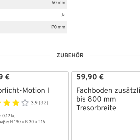
60 mm
Ja
170 mm
ZUBEHÖR
9 €
59,90 €
orlicht-Motion I
Fachboden zusätzl
bis 800 mm
3.9
(32)
Tresorbreite
:
0.12 kg
aße:
H 190 x B 30 x T 16