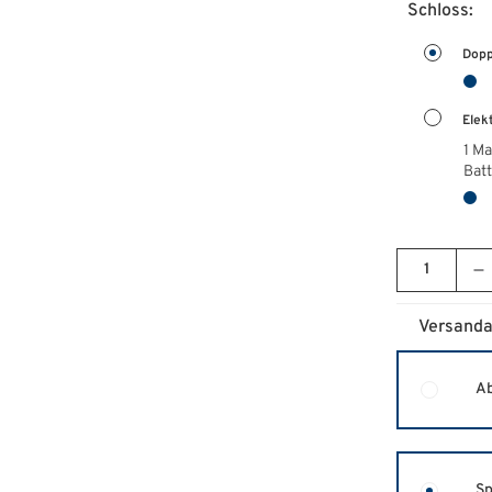
Schloss:
Dopp
Elek
1 Ma
Batt
Versanda
Ab
Sp