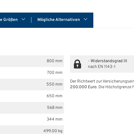
re Größen
Mögliche Alternativen
800 mm
-
Widerstandsgrad III
nach EN 1143-1
700 mm
Der Richtwert zur Versicherungsein
550 mm
200.000 Euro
. Die Höchstgrenze f
650 mm
568 mm
344 mm
499.00 kg