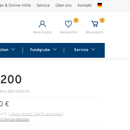
en & Online-Hilfe
Service
Über uns
Kontakt
0
0
Mein Konto
Merkzettel
Warenkorb
chen
Fundgrube
Service
 200
 Dirk-200-7035-00
0 €
MwSt.
(
ohne gesetzl. MwSt. anzeigen
)
nd Versandkosten