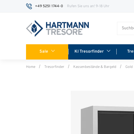
+49 5251 1744-0
Rufen Sie uns an! 9-18 Uhr
Sale
KI Tresorfinder
Tre
Home
Tresorfinder
Kassenbestände & Bargeld
Gold