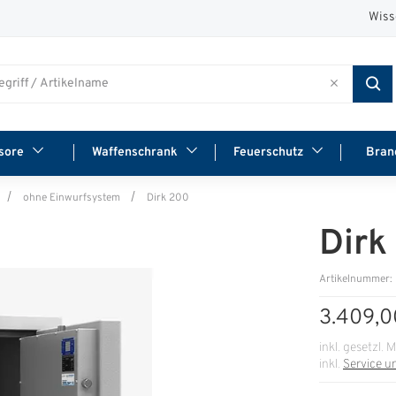
Wiss
sore
Waffenschrank
Feuerschutz
Bran
ohne Einwurfsystem
Dirk 200
Dirk
Artikelnummer:
3.409,0
inkl. gesetzl. 
inkl.
Service u