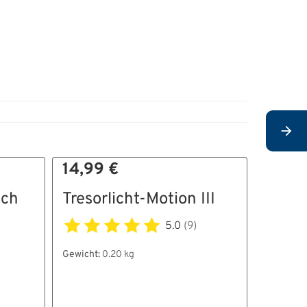
14,99 €
9,99 
ich
Tresorlicht-Motion III
Selbs
Schlü
5.0
(9)
5er
Gewicht:
0.20 kg
Gewicht:
0
Außenma