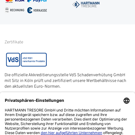
FAQ
Impressum
Glossar
Informationen zur Echtheit
von Kundenbewertungen
Hinweise zur
Batterieentsorgung
Zertifikate
Die offizielle Akkreditierungsstelle VdS Schadenverhütung GmbH
mit Sitz in Köln prüft und zertifiziert unsere Wertbehältnisse nach
den aktuellsten Euro-Normen.
Der ECB (European Certification Body) ist eine neutrale und
unabhängige Zertifizierungsstelle der European Security
Systems Association e. V. (ESSA) mit Sitz in Frankfurt am Main.