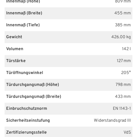
Innenmaß (Höhe)
809 mm
Innenmaß (Breite)
455 mm
Innenmaß (Tiefe)
385 mm
Gewicht
426.00 kg
Volumen
142 l
Türstärke
127 mm
Türöffnungswinkel
205°
Türdurchgangsmaß (Höhe)
798 mm
Türdurchgangsmaß (Breite)
433 mm
Einbruchschutznorm
EN 1143-1
Sicherheitseinstufung
Widerstandsgrad III
Zertifizierungsstelle
VdS