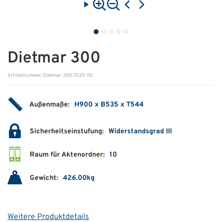
ÜBER UNS
Über uns
Dietmar 300
Filialen
Artikelnummer: Dietmar-300-7035-00
Messen & Events
Presse
Außenmaße:
H900 x B535 x T544
Qualitätspolitik
Sicherheitseinstufung:
Widerstandsgrad III
Karriere
Raum für Aktenordner:
10
Unternehmen
Gewicht:
426.00kg
Partner
Geschichte
Weitere Produktdetails