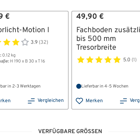
9 €
49,90 €
orlicht-Motion I
Fachboden zusätzl
bis 500 mm
3.9
(32)
Tresorbreite
:
0.12 kg
5.0
(1)
aße:
H 190 x B 30 x T 16
rbar in 2-3 Werktagen
Lieferbar in 4-5 Wochen
Vergleichen
Verg
rken
Merken
VERFÜGBARE GRÖSSEN