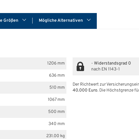
re Größen
Mögliche Alternativen
1206 mm
-
Widerstandsgrad 0
nach EN 1143-1
636 mm
Der Richtwert zur Versicherungsein
510 mm
40.000 Euro
. Die Höchstgrenze fü
1067 mm
500 mm
340 mm
231.00 kg