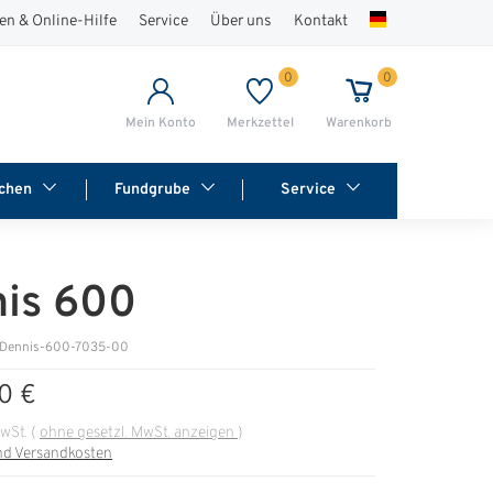
en & Online-Hilfe
Service
Über uns
Kontakt
0
0
Mein Konto
Merkzettel
Warenkorb
chen
Fundgrube
Service
is 600
 Dennis-600-7035-00
0 €
MwSt.
(
ohne gesetzl. MwSt. anzeigen
)
nd Versandkosten