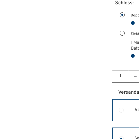
Schloss:
Dopp
Elek
1 Ma
Batt
Versanda
Ab
Sp