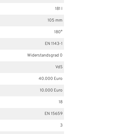
181 l
105 mm
180°
EN 1143-1
Widerstandsgrad 0
VdS
40.000 Euro
10.000 Euro
18
EN 15659
3