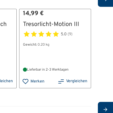
14,99 €
34,99
ich
Tresorlicht-Motion III
Kurzw
Luxe 
5.0
(9)
Gewicht:
0.20 kg
Gewicht:
0
Außenma
Lieferbar in 2-3 Werktagen
Lieferb
leichen
Vergleichen
Merken
Mer