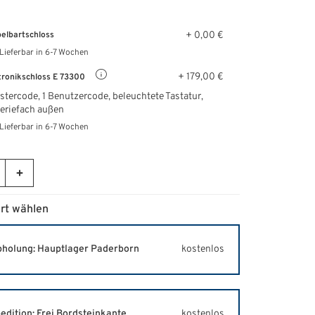
+ 0,00 €
elbartschloss
Lieferbar in 6-7 Wochen
+ 179,00 €
tronikschloss E 73300
stercode, 1 Benutzercode, beleuchtete Tastatur,
eriefach außen
Lieferbar in 6-7 Wochen
rt wählen
holung: Hauptlager Paderborn
kostenlos
edition: Frei Bordsteinkante
kostenlos