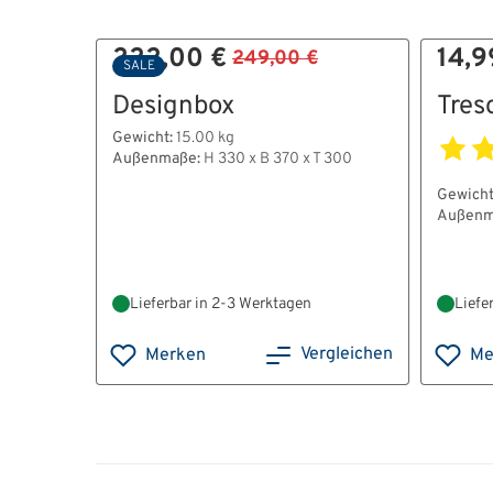
222,00 €
14,9
249,00 €
SALE
Designbox
Tres
Gewicht:
15.00 kg
Außenmaße:
H 330 x B 370 x T 300
Gewicht
Außenm
Lieferbar in 2-3 Werktagen
Liefe
Vergleichen
Merken
Me