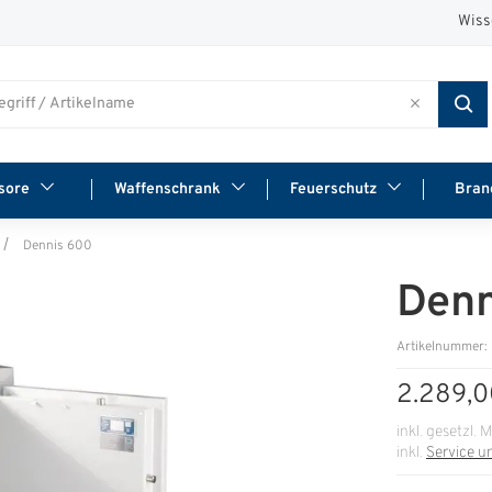
Wiss
sore
Waffenschrank
Feuerschutz
Bran
Dennis 600
Denn
Artikelnummer:
2.289,0
inkl. gesetzl. 
inkl.
Service u