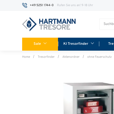
+49 5251 1744-0
Rufen Sie uns an! 9-18 Uhr
Sale
KI Tresorfinder
Tre
Home
Tresorfinder
Aktenordner
ohne Feuerschutz