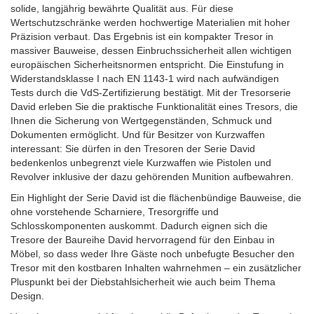
solide, langjährig bewährte Qualität aus. Für diese
Wertschutzschränke werden hochwertige Materialien mit hoher
Präzision verbaut. Das Ergebnis ist ein kompakter Tresor in
massiver Bauweise, dessen Einbruchssicherheit allen wichtigen
europäischen Sicherheitsnormen entspricht. Die Einstufung in
Widerstandsklasse I nach EN 1143-1 wird nach aufwändigen
Tests durch die VdS-Zertifizierung bestätigt. Mit der Tresorserie
David erleben Sie die praktische Funktionalität eines Tresors, die
Ihnen die Sicherung von Wertgegenständen, Schmuck und
Dokumenten ermöglicht. Und für Besitzer von Kurzwaffen
interessant: Sie dürfen in den Tresoren der Serie David
bedenkenlos unbegrenzt viele Kurzwaffen wie Pistolen und
Revolver inklusive der dazu gehörenden Munition aufbewahren.
Ein Highlight der Serie David ist die flächenbündige Bauweise, die
ohne vorstehende Scharniere, Tresorgriffe und
Schlosskomponenten auskommt. Dadurch eignen sich die
Tresore der Baureihe David hervorragend für den Einbau in
Möbel, so dass weder Ihre Gäste noch unbefugte Besucher den
Tresor mit den kostbaren Inhalten wahrnehmen – ein zusätzlicher
Pluspunkt bei der Diebstahlsicherheit wie auch beim Thema
Design.