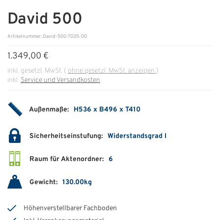
David 500
ÜBER UNS
Artikelnummer: David-500-7035-00
Über uns
1.349,00 €
Filialen
inkl. gesetzl. MwSt.
(
ohne gesetzl. MwSt. anzeigen
)
inkl.
Service und Versandkosten
Messen & Events
Presse
Außenmaße:
H536 x B496 x T410
Qualitätspolitik
Sicherheitseinstufung:
Widerstandsgrad I
Karriere
Raum für Aktenordner:
6
Unternehmen
Partner
Gewicht:
130.00kg
Geschichte
Höhenverstellbarer Fachboden