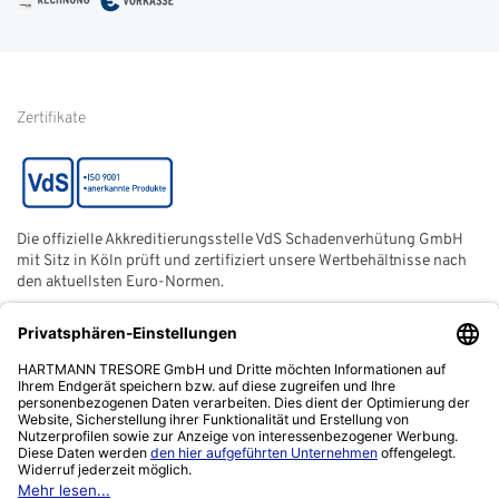
Glossar
Informationen zur Echtheit
von Kundenbewertungen
Hinweise zur
Batterieentsorgung
Zertifikate
Die offizielle Akkreditierungsstelle VdS Schadenverhütung GmbH
mit Sitz in Köln prüft und zertifiziert unsere Wertbehältnisse nach
den aktuellsten Euro-Normen.
Der ECB (European Certification Body) ist eine neutrale und
unabhängige Zertifizierungsstelle der European Security
Systems Association e. V. (ESSA) mit Sitz in Frankfurt am Main.