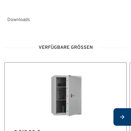
Downloads
HT_Montage-
_und_Bedienungsanleitung_Tresore_Grad_0-
VERFÜGBARE GRÖSSEN
V_V10.pdf