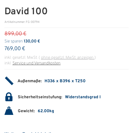
David 100
ÜBER UNS
Artikelnummer: FG-00794
Über uns
899,00 €
Filialen
Sie sparen
130,00 €
769,00 €
Messen & Events
inkl. gesetzl. MwSt.
(
ohne gesetzl. MwSt. anzeigen
)
Presse
inkl.
Service und Versandkosten
Qualitätspolitik
Außenmaße:
H336 x B396 x T250
Karriere
Unternehmen
Sicherheitseinstufung:
Widerstandsgrad I
Partner
Gewicht:
62.00kg
Geschichte