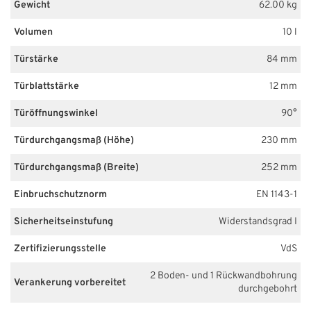
Gewicht
62.00 kg
Volumen
10 l
Türstärke
84 mm
Türblattstärke
12 mm
Türöffnungswinkel
90°
Türdurchgangsmaß (Höhe)
230 mm
Türdurchgangsmaß (Breite)
252 mm
Einbruchschutznorm
EN 1143-1
Sicherheitseinstufung
Widerstandsgrad I
Zertifizierungsstelle
VdS
2 Boden- und 1 Rückwandbohrung
Verankerung vorbereitet
durchgebohrt