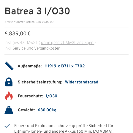
Batrea 3 I/O30
ÜBER UNS
Artikelnummer: Batrea-330-7035-00
Über uns
6.839,00 €
Filialen
inkl. gesetzl. MwSt.
(
ohne gesetzl. MwSt. anzeigen
)
inkl.
Service und Versandkosten
Messen & Events
Presse
Außenmaße:
H1919 x B711 x T702
Qualitätspolitik
Sicherheitseinstufung:
Widerstandsgrad I
Karriere
Feuerschutz:
I/O30
Unternehmen
Partner
Gewicht:
630.00kg
Geschichte
Feuer- und Explosionsschutz – geprüfte Sicherheit für
Lithium-Ionen- und andere Akkus (60 Min. I/O VDMA).