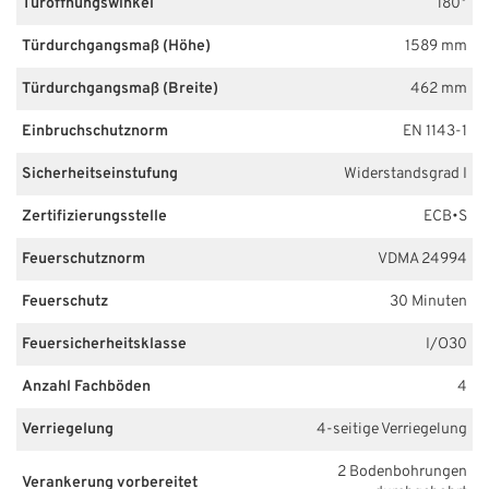
Türöffnungswinkel
180°
Türdurchgangsmaß (Höhe)
1589 mm
Türdurchgangsmaß (Breite)
462 mm
Einbruchschutznorm
EN 1143-1
Sicherheitseinstufung
Widerstandsgrad I
Zertifizierungsstelle
ECB•S
Feuerschutznorm
VDMA 24994
Feuerschutz
30 Minuten
Feuersicherheitsklasse
I/O30
Anzahl Fachböden
4
Verriegelung
4-seitige Verriegelung
2 Bodenbohrungen
Verankerung vorbereitet