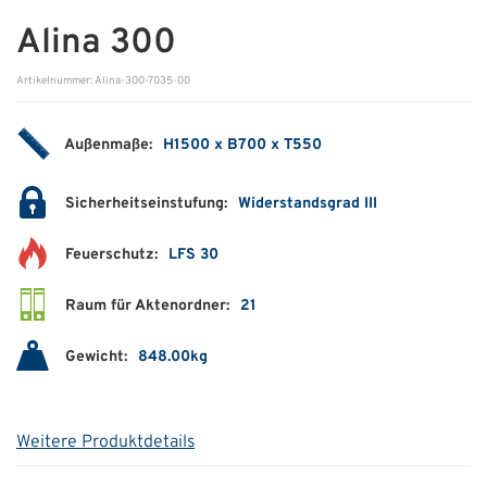
Alina 300
ÜBER UNS
Artikelnummer: Alina-300-7035-00
Über uns
Filialen
Außenmaße:
H1500 x B700 x T550
Messen & Events
Sicherheitseinstufung:
Widerstandsgrad III
Presse
Feuerschutz:
LFS 30
Qualitätspolitik
Raum für Aktenordner:
21
Karriere
Unternehmen
Gewicht:
848.00kg
Partner
Geschichte
Weitere Produktdetails