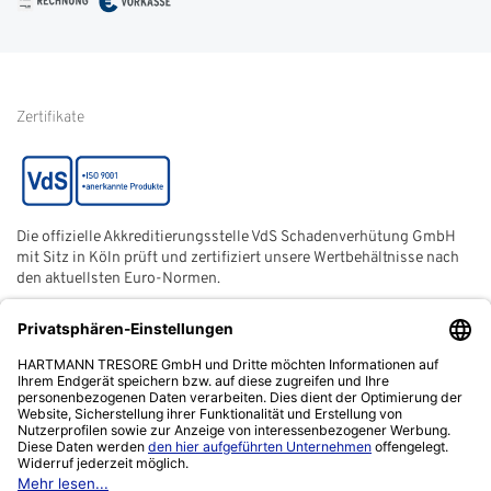
Glossar
Informationen zur Echtheit
von Kundenbewertungen
Hinweise zur
Batterieentsorgung
Zertifikate
Die offizielle Akkreditierungsstelle VdS Schadenverhütung GmbH
mit Sitz in Köln prüft und zertifiziert unsere Wertbehältnisse nach
den aktuellsten Euro-Normen.
Der ECB (European Certification Body) ist eine neutrale und
unabhängige Zertifizierungsstelle der European Security
Systems Association e. V. (ESSA) mit Sitz in Frankfurt am Main.