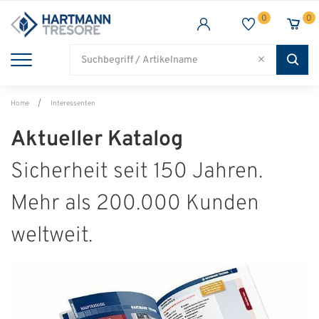
0
0
TRESORE
WAFFENSCHRANK
FEUERSCHUTZ
BRANCHEN
Alle Artikel
Alle Artikel
Alle Artikel
Alle Artikel
Home
Interessenten
Aktueller Katalog
Sicherheit seit 150 Jahren.
Mehr als 200.000 Kunden
weltweit.