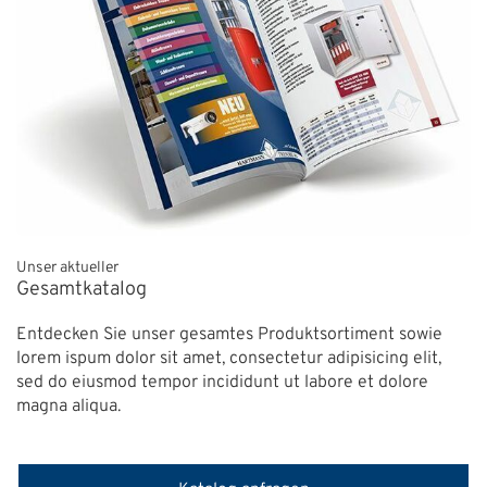
ÜBER UNS
Über uns
Filialen
Messen & Events
Presse
Unser aktueller
Qualitätspolitik
Gesamtkatalog
Karriere
Entdecken Sie unser gesamtes Produktsortiment sowie
Unternehmen
lorem ispum dolor sit amet, consectetur adipisicing elit,
sed do eiusmod tempor incididunt ut labore et dolore
Partner
magna aliqua.
Geschichte