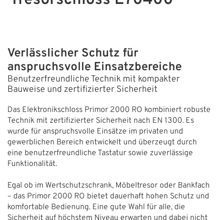
Tresorschloss E70400
ÜBER UNS
Über uns
Verlässlicher Schutz für
Filialen
anspruchsvolle Einsatzbereiche
Benutzerfreundliche Technik mit kompakter
Messen & Events
Bauweise und zertifizierter Sicherheit
Presse
Das Elektronikschloss Primor 2000 RO kombiniert robuste
Technik mit zertifizierter Sicherheit nach EN 1300. Es
Qualitätspolitik
wurde für anspruchsvolle Einsätze im privaten und
Karriere
gewerblichen Bereich entwickelt und überzeugt durch
eine benutzerfreundliche Tastatur sowie zuverlässige
Unternehmen
Funktionalität.
Partner
Egal ob im Wertschutzschrank, Möbeltresor oder Bankfach
– das Primor 2000 RO bietet dauerhaft hohen Schutz und
Geschichte
komfortable Bedienung. Eine gute Wahl für alle, die
Sicherheit auf höchstem Niveau erwarten und dabei nicht