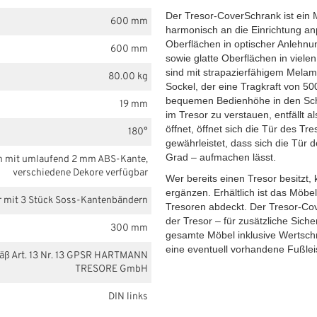
Der Tresor-CoverSchrank ist ein 
600 mm
harmonisch an die Einrichtung a
Oberflächen in optischer Anlehnu
600 mm
sowie glatte Oberflächen in vielen
sind mit strapazierfähigem Mela
80.00 kg
Sockel, der eine Tragkraft von 500
bequemen Bedienhöhe in den Sc
19 mm
im Tresor zu verstauen, entfällt a
öffnet, öffnet sich die Tür des Tr
180°
gewährleistet, dass sich die Tür
Grad – aufmachen lässt.
m mit umlaufend 2 mm ABS-Kante,
verschiedene Dekore verfügbar
Wer bereits einen Tresor besitzt
ergänzen. Erhältlich ist das Möbe
r mit 3 Stück Soss-Kantenbändern
Tresoren abdeckt. Der Tresor-C
der Tresor – für zusätzliche Sich
300 mm
gesamte Möbel inklusive Wertsch
eine eventuell vorhandene Fußlei
mäß Art. 13 Nr. 13 GPSR HARTMANN
TRESORE GmbH
DIN links