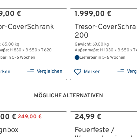
9,00 €
1.999,00 €
or-CoverSchrank
Tresor-CoverSchra
200
:
65.00 kg
Gewicht:
69.00 kg
aße:
H 830 x B 550 x T 620
Außenmaße:
H 1030 x B 550 x T
rbar in 5-6 Wochen
Lieferbar in 5-6 Wochen
Vergleichen
Verg
rken
Merken
MÖGLICHE ALTERNATIVEN
,00 €
24,99 €
249,00 €
gnbox
Feuerfeste /