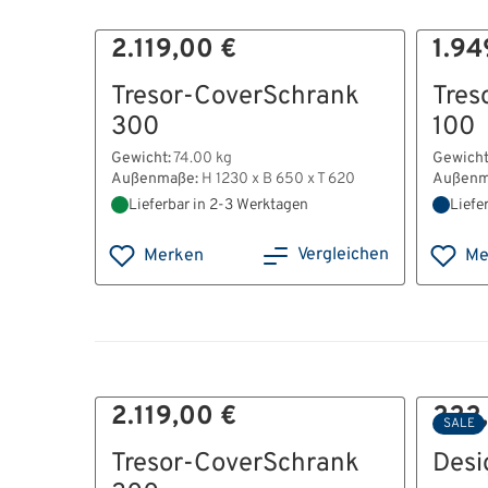
2.119,00 €
1.94
Tresor-CoverSchrank
Tres
300
100
Gewicht:
74.00 kg
Gewicht
Außenmaße:
H 1230 x B 650 x T 620
Außenm
Lieferbar in 2-3 Werktagen
Liefe
Vergleichen
Merken
Me
2.119,00 €
222
SALE
Tresor-CoverSchrank
Desi