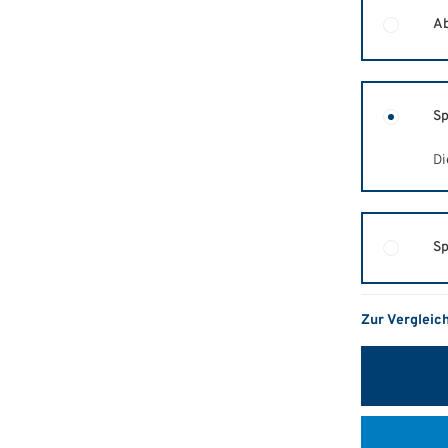
Ab
Sp
Di
Sp
Zur Vergleic