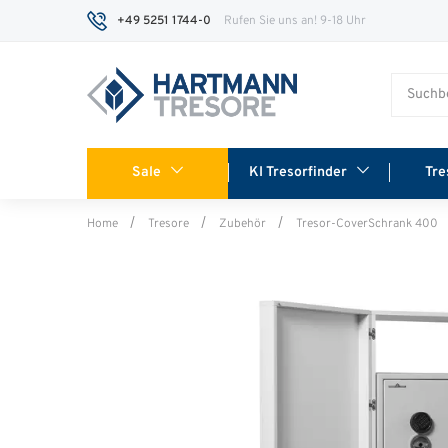
+49 5251 1744-0
Rufen Sie uns an! 9-18 Uhr
Sale
KI Tresorfinder
Tre
Home
Tresore
Zubehör
Tresor-CoverSchrank 400