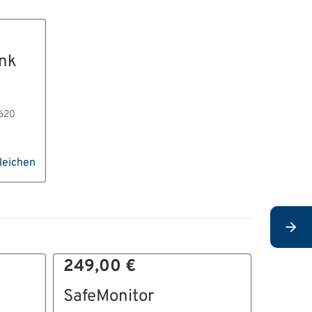
nk
 620
leichen
249,00 €
99,9
SafeMonitor
Schut