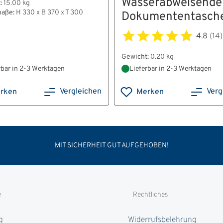
Wasserabweisende
:
15.00 kg
aße:
H 330 x B 370 x T 300
Dokumententasch
4.8
(14)
Gewicht:
0.20 kg
rbar in 2-3 Werktagen
Lieferbar in 2-3 Werktagen
Vergleichen
Verg
rken
Merken
MIT SICHERHEIT GUT AUFGEHOBEN!
e
Rechtliches
g
Widerrufsbelehrung