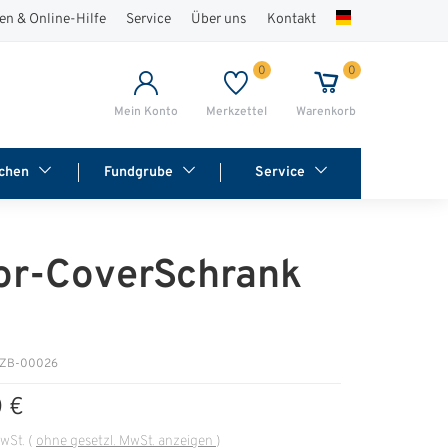
en & Online-Hilfe
Service
Über uns
Kontakt
0
0
Mein Konto
Merkzettel
Warenkorb
chen
Fundgrube
Service
or-CoverSchrank
: ZB-00026
0 €
MwSt.
(
ohne gesetzl. MwSt. anzeigen
)