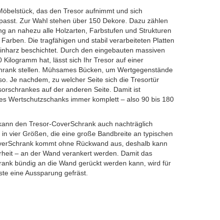
Möbelstück, das den Tresor aufnimmt und sich
npasst. Zur Wahl stehen über 150 Dekore. Dazu zählen
ng an nahezu alle Holzarten, Farbstufen und Strukturen
 Farben. Die tragfähigen und stabil verarbeiteten Platten
minharz beschichtet. Durch den eingebauten massiven
 Kilogramm hat, lässt sich Ihr Tresor auf einer
hrank stellen. Mühsames Bücken, um Wertgegenstände
lso. Je nachdem, zu welcher Seite sich die Tresortür
esorschrankes auf der anderen Seite. Damit ist
 des Wertschutzschanks immer komplett – also 90 bis 180
, kann den Tresor-CoverSchrank auch nachträglich
l in vier Größen, die eine große Bandbreite an typischen
overSchrank kommt ohne Rückwand aus, deshalb kann
erheit – an der Wand verankert werden. Damit das
rank bündig an die Wand gerückt werden kann, wird für
ste eine Aussparung gefräst.