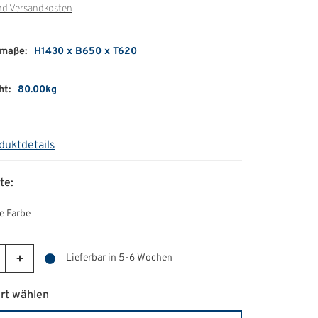
nd Versandkosten
maße:
H1430 x B650 x T620
ht:
80.00kg
duktdetails
te:
e Farbe
Lieferbar in 5-6 Wochen
rt wählen