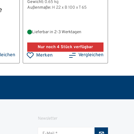
Gewicht:
0.65 kg
Außenmaße:
H 22 x B 100 x T 65
e
Gewicht:
Außenma
Lieferbar in 2-3 Werktagen
Lieferb
Nur noch 4 Stück verfügbar
leichen
Vergleichen
Merken
Mer
Newsletter