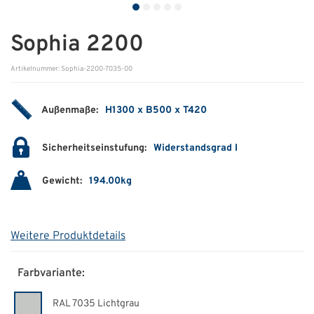
ÜBER UNS
Sophia 2200
Über uns
Artikelnummer: Sophia-2200-7035-00
Filialen
Außenmaße:
H1300 x B500 x T420
Messen & Events
Presse
Sicherheitseinstufung:
Widerstandsgrad I
Qualitätspolitik
Gewicht:
194.00kg
Karriere
Unternehmen
Weitere Produktdetails
Partner
Farbvariante:
Geschichte
RAL 7035 Lichtgrau