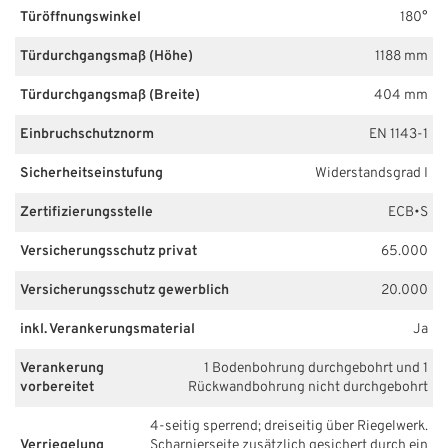
Türöffnungswinkel
180°
Türdurchgangsmaß (Höhe)
1188 mm
Türdurchgangsmaß (Breite)
404 mm
Einbruchschutznorm
EN 1143-1
Sicherheitseinstufung
Widerstandsgrad I
Zertifizierungsstelle
ECB•S
Versicherungsschutz privat
65.000
Versicherungsschutz gewerblich
20.000
inkl. Verankerungsmaterial
Ja
Verankerung
1 Bodenbohrung durchgebohrt und 1
vorbereitet
Rückwandbohrung nicht durchgebohrt
4-seitig sperrend; dreiseitig über Riegelwerk.
Verriegelung
Scharnierseite zusätzlich gesichert durch ein