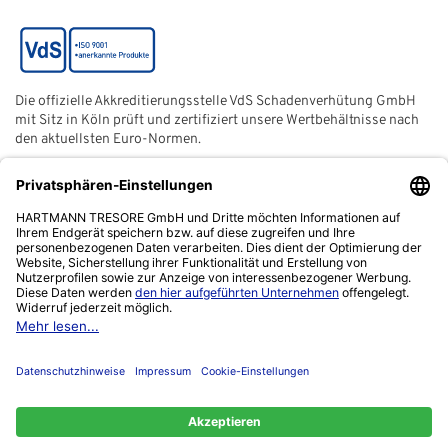
Die offizielle Akkreditierungsstelle VdS Schadenverhütung GmbH
mit Sitz in Köln prüft und zertifiziert unsere Wertbehältnisse nach
den aktuellsten Euro-Normen.
Der ECB (European Certification Body) ist eine neutrale und
unabhängige Zertifizierungsstelle der European Security
Systems Association e. V. (ESSA) mit Sitz in Frankfurt am Main.
Das Netzwerk "Zuhause sicher" ist ein gemeinnütziger Verein,
von der Polizei ins Leben gerufen, um sich für die Verbesserung
der Kriminalprävention einzusetzen.
Kontakt