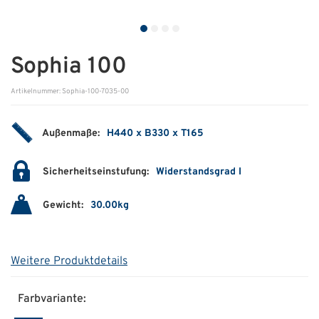
ÜBER UNS
Über uns
Sophia 100
Filialen
Artikelnummer: Sophia-100-7035-00
Messen & Events
Außenmaße:
H440 x B330 x T165
Presse
Sicherheitseinstufung:
Widerstandsgrad I
Qualitätspolitik
Karriere
Gewicht:
30.00kg
Unternehmen
Partner
Weitere Produktdetails
Geschichte
Farbvariante: