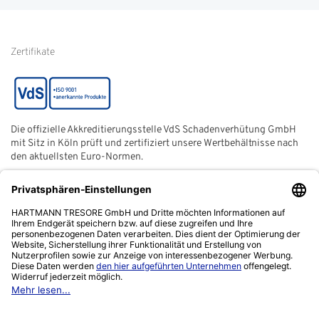
von Kundenbewertungen
Hinweise zur
Batterieentsorgung
Zertifikate
Die offizielle Akkreditierungsstelle VdS Schadenverhütung GmbH
mit Sitz in Köln prüft und zertifiziert unsere Wertbehältnisse nach
den aktuellsten Euro-Normen.
Der ECB (European Certification Body) ist eine neutrale und
unabhängige Zertifizierungsstelle der European Security
Systems Association e. V. (ESSA) mit Sitz in Frankfurt am Main.