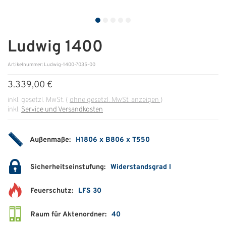
ÜBER UNS
Über uns
Ludwig 1400
Filialen
Artikelnummer: Ludwig-1400-7035-00
3.339,00 €
Messen & Events
inkl. gesetzl. MwSt.
(
ohne gesetzl. MwSt. anzeigen
)
Presse
inkl.
Service und Versandkosten
Qualitätspolitik
Außenmaße:
H1806 x B806 x T550
Karriere
Unternehmen
Sicherheitseinstufung:
Widerstandsgrad I
Partner
Feuerschutz:
LFS 30
Geschichte
Raum für Aktenordner:
40