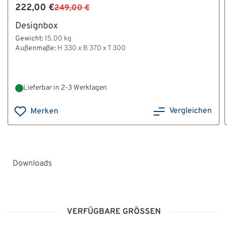
222,00 €
249,00 €
Designbox
Gewicht:
15.00 kg
Außenmaße:
H 330 x B 370 x T 300
Lieferbar in 2-3 Werktagen
Vergleichen
Merken
Downloads
HT_Montage-
_und_Bedienungsanleitung_Tresore_Grad_0-
VERFÜGBARE GRÖSSEN
V_V10.pdf