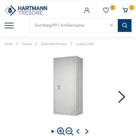
0
0
TRESORE
WAFFENSCHRANK
FEUERSCHUTZ
BRANCHEN
Alle Artikel
Alle Artikel
Alle Artikel
Alle Artikel
Home
Tresore
Dokumententresor
Ludwig 1400