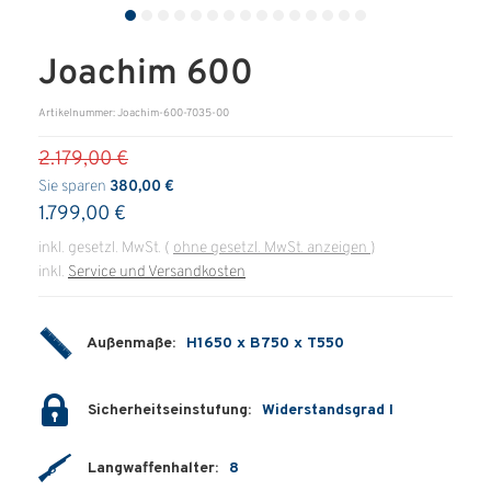
ÜBER UNS
Joachim 600
Über uns
Artikelnummer: Joachim-600-7035-00
Filialen
2.179,00 €
Messen & Events
Sie sparen
380,00 €
1.799,00 €
Presse
inkl. gesetzl. MwSt.
(
ohne gesetzl. MwSt. anzeigen
)
Qualitätspolitik
inkl.
Service und Versandkosten
Karriere
Außenmaße:
H1650 x B750 x T550
Unternehmen
Partner
Sicherheitseinstufung:
Widerstandsgrad I
Geschichte
Langwaffenhalter:
8