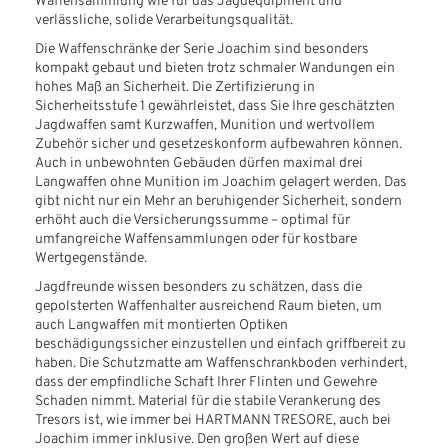
Waffensammlung wie für das Jagdequipment und
verlässliche, solide Verarbeitungsqualität.
Die Waffenschränke der Serie Joachim sind besonders
kompakt gebaut und bieten trotz schmaler Wandungen ein
hohes Maß an Sicherheit. Die Zertifizierung in
Sicherheitsstufe 1 gewährleistet, dass Sie Ihre geschätzten
Jagdwaffen samt Kurzwaffen, Munition und wertvollem
Zubehör sicher und gesetzeskonform aufbewahren können.
Auch in unbewohnten Gebäuden dürfen maximal drei
Langwaffen ohne Munition im Joachim gelagert werden. Das
gibt nicht nur ein Mehr an beruhigender Sicherheit, sondern
erhöht auch die Versicherungssumme – optimal für
umfangreiche Waffensammlungen oder für kostbare
Wertgegenstände.
Jagdfreunde wissen besonders zu schätzen, dass die
gepolsterten Waffenhalter ausreichend Raum bieten, um
auch Langwaffen mit montierten Optiken
beschädigungssicher einzustellen und einfach griffbereit zu
haben. Die Schutzmatte am Waffenschrankboden verhindert,
dass der empfindliche Schaft Ihrer Flinten und Gewehre
Schaden nimmt. Material für die stabile Verankerung des
Tresors ist, wie immer bei HARTMANN TRESORE, auch bei
Joachim immer inklusive. Den großen Wert auf diese