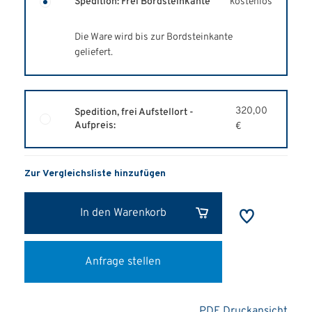
kostenlos
Spedition: Frei Bordsteinkante
Die Ware wird bis zur Bordsteinkante
geliefert.
320,00
Spedition, frei Aufstellort -
Aufpreis:
€
Zur Vergleichsliste hinzufügen
In den Warenkorb
Anfrage stellen
PDF Druckansicht