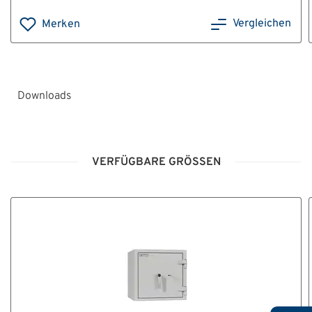
Vergleichen
Merken
Downloads
HT_Montage-
_und_Bedienungsanleitung_Tresore_Grad_0-
VERFÜGBARE GRÖSSEN
V_V10.pdf