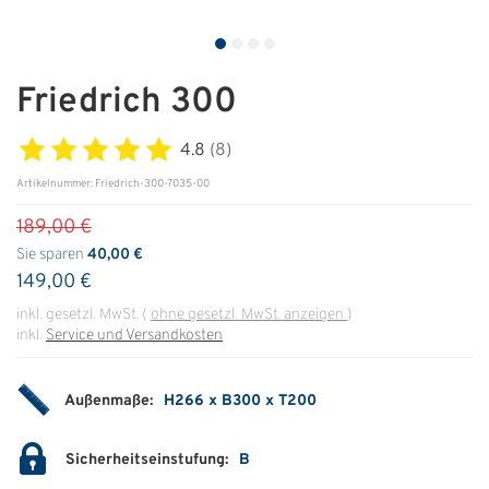
ÜBER UNS
Über uns
Friedrich 300
Filialen
4.8
(8)
Messen & Events
Artikelnummer: Friedrich-300-7035-00
189,00 €
Presse
Sie sparen
40,00 €
Qualitätspolitik
149,00 €
Karriere
inkl. gesetzl. MwSt.
(
ohne gesetzl. MwSt. anzeigen
)
inkl.
Service und Versandkosten
Unternehmen
Partner
Außenmaße:
H266 x B300 x T200
Geschichte
Sicherheitseinstufung:
B