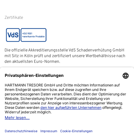
Hinweise zur
Batterieentsorgung
Zertifikate
Die offizielle Akkreditierungsstelle VdS Schadenverhütung GmbH
mit Sitz in Köln prüft und zertifiziert unsere Wertbehältnisse nach
den aktuellsten Euro-Normen.
Der ECB (European Certification Body) ist eine neutrale und
unabhängige Zertifizierungsstelle der European Security
Systems Association e. V. (ESSA) mit Sitz in Frankfurt am Main.