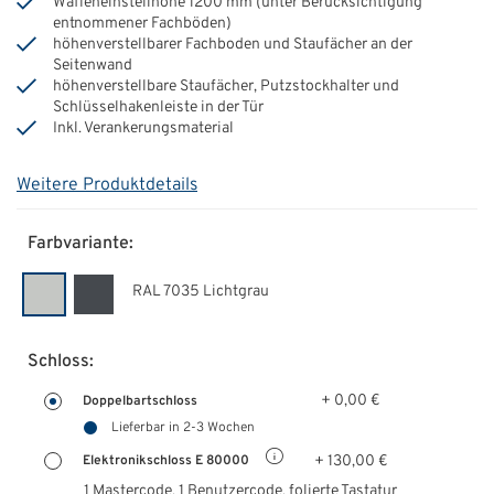
Waffeneinstellhöhe 1200 mm (unter Berücksichtigung
entnommener Fachböden)
höhenverstellbarer Fachboden und Staufächer an der
Seitenwand
höhenverstellbare Staufächer, Putzstockhalter und
Schlüsselhakenleiste in der Tür
Inkl. Verankerungsmaterial
Weitere Produktdetails
Farbvariante:
RAL 7035 Lichtgrau
Schloss:
+ 0,00 €
Doppelbartschloss
Lieferbar in 2-3 Wochen
+ 130,00 €
Elektronikschloss E 80000
1 Mastercode, 1 Benutzercode, folierte Tastatur