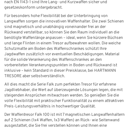
nach EN 1143-1 sind Ihre Lang- und Kurzwaffen sicher und
gesetzeskonform untergebracht.
Für besonders hohe Flexibilität bei der Unterbringung von
Langwaffen sorgen die innovativen Waffenhalter. Die zwei Schienen
sind magnetisch und unabhängig voneinander frei an der
Rückwand verstellbar, so können Sie den Raum individuell an die
benötigte Waffenlänge anpassen – ideal, wenn Sie kürzere Büchsen
und lange Flinten in einem Tresor aufbewahren wollen. Die weiche
Schutzmatte am Boden des Waffenschrankes schützt Ihre
Jagdwaffen zusätzlich vor eventuellen Beschädigungen. Material
für die solide Verankerung des Waffenschrankes an den
vorbereiteten Verankerungspunkten in Boden und Rückwand ist
inklusive – kein Standard in dieser Preisklasse, bei HARTMANN
TRESORE aber selbstverständlich.
All dies macht die Serie Falk zum perfekten Tresor für erfahrene
Jagdliebhaber, die Wert auf überzeugende Lösungen legen, die mit
steigenden Ansprüchen mitwachsen werden. So genießen Sie die
volle Flexibilität mit praktischer Funktionalität zu einem attraktiven
Preis-Leistungsverhältnis in hochwertiger Qualität.
Der Waffentresor Falk 100 ist mit 7 magnetischen Langwaffenhaltern
auf 2 Schienen (1x4 Waffen, 1x3 Waffen) an Rück- wie Seitenwand
ausgestattet, die Sie frei verstellen können und Ihnen eine