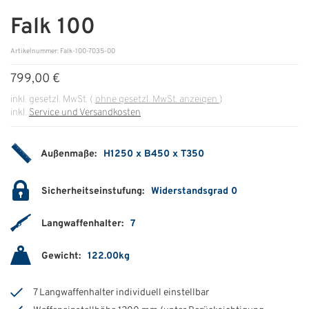
Falk 100
ÜBER UNS
Artikelnummer: Falk-100-7035-00
Über uns
799,00 €
Filialen
inkl. gesetzl. MwSt.
(
ohne gesetzl. MwSt. anzeigen
)
inkl.
Service und Versandkosten
Messen & Events
Presse
Außenmaße:
H1250 x B450 x T350
Qualitätspolitik
Sicherheitseinstufung:
Widerstandsgrad 0
Karriere
Langwaffenhalter:
7
Unternehmen
Partner
Gewicht:
122.00kg
Geschichte
7 Langwaffenhalter individuell einstellbar