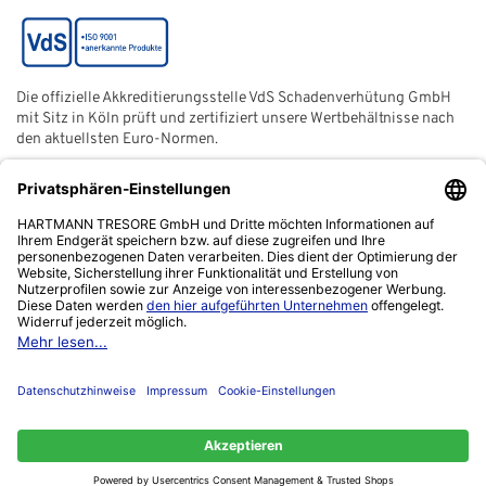
Die offizielle Akkreditierungsstelle VdS Schadenverhütung GmbH
mit Sitz in Köln prüft und zertifiziert unsere Wertbehältnisse nach
den aktuellsten Euro-Normen.
Der ECB (European Certification Body) ist eine neutrale und
unabhängige Zertifizierungsstelle der European Security
Systems Association e. V. (ESSA) mit Sitz in Frankfurt am Main.
Das Netzwerk "Zuhause sicher" ist ein gemeinnütziger Verein,
von der Polizei ins Leben gerufen, um sich für die Verbesserung
der Kriminalprävention einzusetzen.
Kontakt