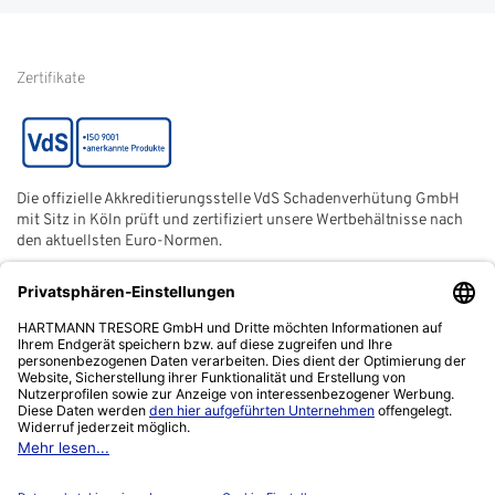
von Kundenbewertungen
Hinweise zur
Batterieentsorgung
Zertifikate
Die offizielle Akkreditierungsstelle VdS Schadenverhütung GmbH
mit Sitz in Köln prüft und zertifiziert unsere Wertbehältnisse nach
den aktuellsten Euro-Normen.
Der ECB (European Certification Body) ist eine neutrale und
unabhängige Zertifizierungsstelle der European Security
Systems Association e. V. (ESSA) mit Sitz in Frankfurt am Main.