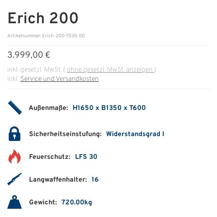
Erich 200
ÜBER UNS
Artikelnummer: Erich-200-7035-00
Über uns
3.999,00 €
Filialen
inkl. gesetzl. MwSt.
(
ohne gesetzl. MwSt. anzeigen
)
inkl.
Service und Versandkosten
Messen & Events
Presse
Außenmaße:
H1650 x B1350 x T600
Qualitätspolitik
Sicherheitseinstufung:
Widerstandsgrad I
Karriere
Feuerschutz:
LFS 30
Unternehmen
Partner
Langwaffenhalter:
16
Geschichte
Gewicht:
720.00kg