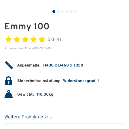
ÜBER UNS
Über uns
Emmy 100
Filialen
5.0
(4)
Messen & Events
Artikelnummer: Emmy-100-7035-00
Presse
Außenmaße:
H430 x B460 x T350
Qualitätspolitik
Sicherheitseinstufung:
Widerstandsgrad II
Karriere
Unternehmen
Gewicht:
118.00kg
Partner
Geschichte
Weitere Produktdetails