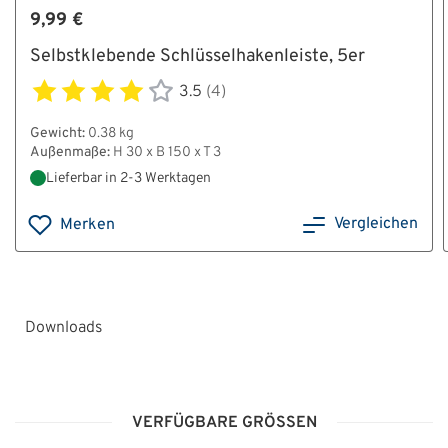
9,99 €
Selbstklebende Schlüsselhakenleiste, 5er
3.5
(4)
Gewicht:
0.38 kg
Außenmaße:
H 30 x B 150 x T 3
Lieferbar in 2-3 Werktagen
Vergleichen
Merken
Downloads
HT22038_Bedienungsanleitung_Klasse_I_V.pdf
VERFÜGBARE GRÖSSEN