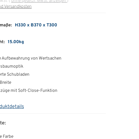
MwSt.
(
ohne gesetzl. MwSt. anzeigen
)
nd Versandkosten
maße:
H330 x B370 x T300
ht:
15.00kg
e Aufbewahrung von Wertsachen
ssbaumoptik
erte Schubladen
Breite
züge mit Soft-Close-Funktion
duktdetails
te:
e Farbe