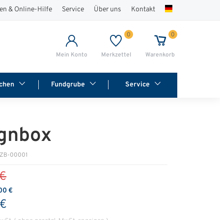
en & Online-Hilfe
Service
Über uns
Kontakt
0
0
Mein Konto
Merkzettel
Warenkorb
chen
Fundgrube
Service
gnbox
: ZB-00001
 €
00 €
 €