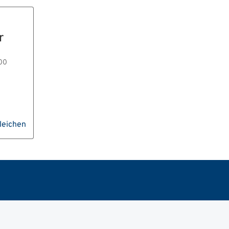
r
300
leichen