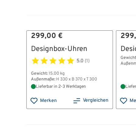
299,00 €
299
Designbox-Uhren
Desi
Gewicht
5.0
(1)
Außenm
Gewicht:
15.00 kg
Außenmaße:
H 330 x B 370 x T 300
Lieferbar in 2-3 Werktagen
Liefe
Vergleichen
Merken
Me