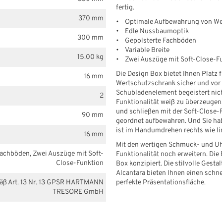
fertig.
370 mm
• Optimale Aufbewahrung von We
• Edle Nussbaumoptik
300 mm
• Gepolsterte Fachböden
• Variable Breite
15.00 kg
• Zwei Auszüge mit Soft-Close-F
Die Design Box bietet Ihnen Platz 
16 mm
Wertschutzschrank sicher und vor
Schubladenelement begeistert nich
2
Funktionalität weiß zu überzeugen
und schließen mit der Soft-Close-
90 mm
geordnet aufbewahren. Und Sie hab
ist im Handumdrehen rechts wie li
16 mm
Mit den wertigen Schmuck- und Uh
Fachböden, Zwei Auszüge mit Soft-
Funktionalität noch erweitern. Die
Close-Funktion
Box konzipiert. Die stilvolle Gest
Alcantara bieten Ihnen einen schn
mäß Art. 13 Nr. 13 GPSR HARTMANN
perfekte Präsentationsfläche.
TRESORE GmbH