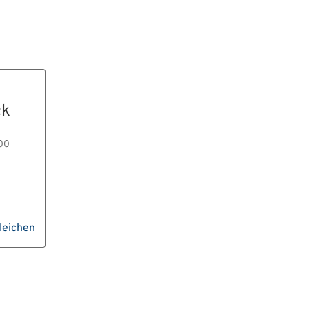
ck
300
leichen