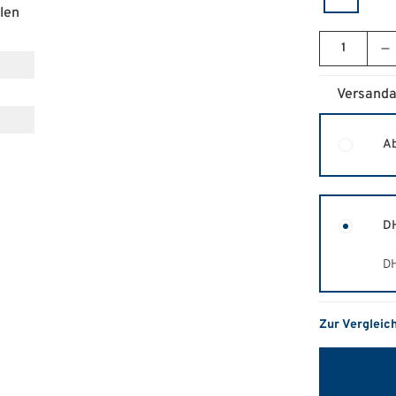
len
Versanda
Ab
DH
DH
Zur Vergleic