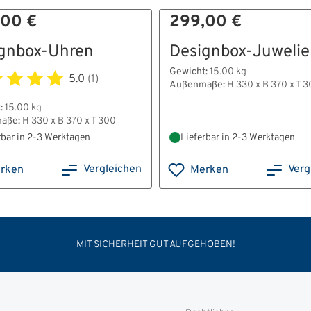
,00 €
299,00 €
gnbox-Uhren
Designbox-Juwelie
Gewicht:
15.00 kg
5.0
(1)
Außenmaße:
H 330 x B 370 x T 
:
15.00 kg
aße:
H 330 x B 370 x T 300
rbar in 2-3 Werktagen
Lieferbar in 2-3 Werktagen
Vergleichen
Verg
rken
Merken
MIT SICHERHEIT GUT AUFGEHOBEN!