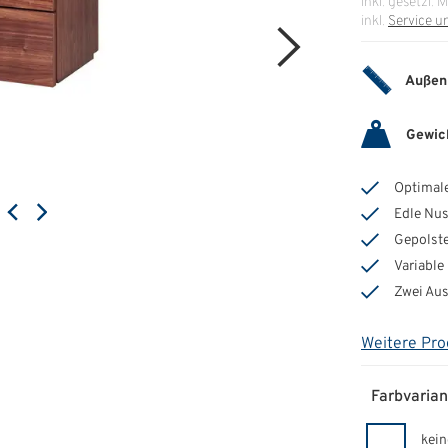
inkl. gesetzl. 
inkl.
Service u
Außen
Gewic
Optimal
Edle Nu
Gepolst
Variable 
Zwei Aus
Weitere Pro
Farbvarian
kein