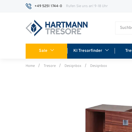
+49 5251 1744-0
Rufen Sie uns an! 9-18 Uhr
Sale
KI Tresorfinder
Tre
Home
Tresore
Designbox
Designbox